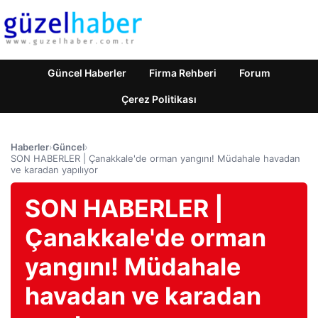
Güncel Haberler
Firma Rehberi
Forum
Çerez Politikası
Haberler
›
Güncel
›
SON HABERLER | Çanakkale'de orman yangını! Müdahale havadan
ve karadan yapılıyor
SON HABERLER |
Çanakkale'de orman
yangını! Müdahale
havadan ve karadan