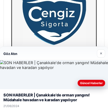
×
Göz Atın
Hastaş Beton
26/05/2026
Güncel Haberler
Web sitemizi nasıl kullandığınızı daha iyi anlayabilmek,
deneyiminizi kişiselleştirmek ve geliştirmek amacıyla çerezler
SON HABERLER | Çanakkale'de orman yangını!
kullanıyoruz.
Çerez Politikamız
Müdahale havadan ve karadan yapılıyor
Reddet
Kabul Et
21/06/2024