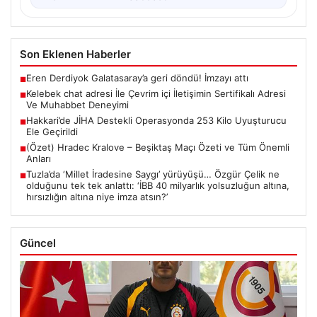
Son Eklenen Haberler
Eren Derdiyok Galatasaray’a geri döndü! İmzayı attı
■
Kelebek chat adresi İle Çevrim içi İletişimin Sertifikalı Adresi
■
Ve Muhabbet Deneyimi
Hakkari’de JİHA Destekli Operasyonda 253 Kilo Uyuşturucu
■
Ele Geçirildi
(Özet) Hradec Kralove – Beşiktaş Maçı Özeti ve Tüm Önemli
■
Anları
Tuzla’da ‘Millet İradesine Saygı’ yürüyüşü… Özgür Çelik ne
■
olduğunu tek tek anlattı: ‘İBB 40 milyarlık yolsuzluğun altına,
hırsızlığın altına niye imza atsın?’
Güncel