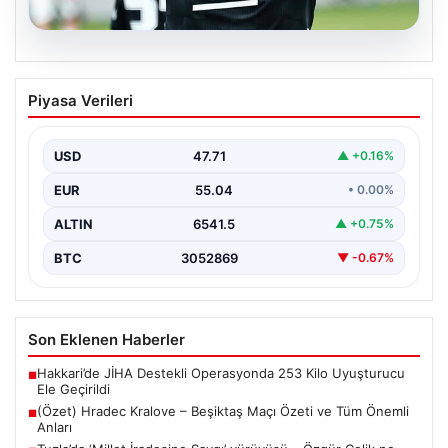
06.08.2026
(Özet) Hradec Kralove – Beşiktaş Maçı
Piyasa Verileri
Özeti ve Tüm Önemli Anları
USD
47.71
▲ +0.16%
EUR
55.04
• 0.00%
ALTIN
6541.5
▲ +0.75%
BTC
3052869
▼ -0.67%
Son Eklenen Haberler
Hakkari’de JİHA Destekli Operasyonda 253 Kilo Uyuşturucu
■
Ele Geçirildi
(Özet) Hradec Kralove – Beşiktaş Maçı Özeti ve Tüm Önemli
■
Anları