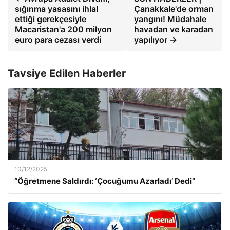
sığınma yasasını ihlal
Çanakkale'de orman
ettiği gerekçesiyle
yangını! Müdahale
Macaristan'a 200 milyon
havadan ve karadan
euro para cezası verdi
yapılıyor →
Tavsiye Edilen Haberler
10/12/2025
“Öğretmene Saldırdı: ‘Çocuğumu Azarladı’ Dedi”