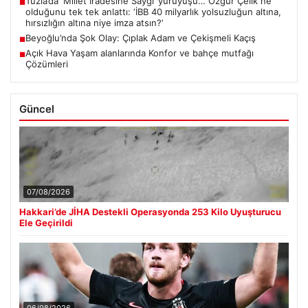
Tuzla’da ‘Millet İradesine Saygı’ yürüyüşü… Özgür Çelik ne
■
olduğunu tek tek anlattı: ‘İBB 40 milyarlık yolsuzluğun altına,
hırsızlığın altına niye imza atsın?’
Beyoğlu’nda Şok Olay: Çıplak Adam ve Çekişmeli Kaçış
■
Açık Hava Yaşam alanlarında Konfor ve bahçe mutfağı
■
Çözümleri
Güncel
07/08/2026
Hakkari’de JİHA Destekli Operasyonda 253 Kilo Uyuşturucu
Ele Geçirildi
06/08/2026