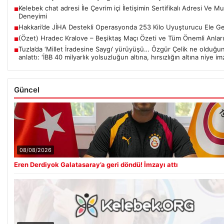
Kelebek chat adresi İle Çevrim içi İletişimin Sertifikalı Adresi Ve 
■
Deneyimi
Hakkari’de JİHA Destekli Operasyonda 253 Kilo Uyuşturucu Ele Geç
■
(Özet) Hradec Kralove – Beşiktaş Maçı Özeti ve Tüm Önemli Anları
■
Tuzla’da ‘Millet İradesine Saygı’ yürüyüşü… Özgür Çelik ne olduğu
■
anlattı: ‘İBB 40 milyarlık yolsuzluğun altına, hırsızlığın altına niye im
Güncel
08/08/2026
Eren Derdiyok Galatasaray’a geri döndü! İmzayı attı