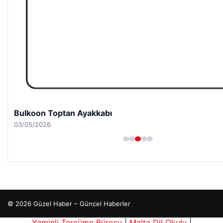
Bulkoon Toptan Ayakkabı
03/05/2026
© 2026 Güzel Haber – Güncel Haberler
r siteleri
Yeminli Tercüme Bürosu
|
Malta Dil Okulu
|