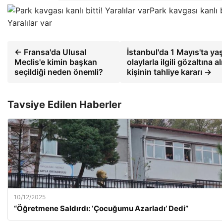
Park kavgası kanlı b
Yaralılar var
← Fransa'da Ulusal
İstanbul'da 1 Mayıs'ta y
Meclis'e kimin başkan
olaylarla ilgili gözaltına 
seçildiği neden önemli?
kişinin tahliye kararı →
Tavsiye Edilen Haberler
10/12/2025
“Öğretmene Saldırdı: ‘Çocuğumu Azarladı’ Dedi”