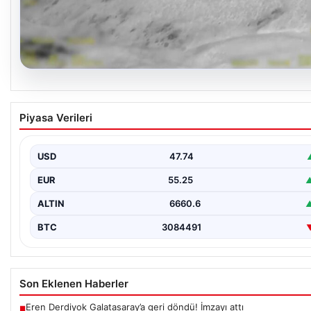
07.08.2026
Hakkari’de JİHA Destekli Operasyonda 253 Ki
Piyasa Verileri
Uyuşturucu Ele Geçirildi
İçişleri Bakanlığı tarafından yapılan açıklamaya göre, Hakkari’de 
ekipleri tarafından gerçekleştirilen ve Jandarma İnsansız…
USD
47.74
EUR
55.25
▲
ALTIN
6660.6
▲
BTC
3084491
Son Eklenen Haberler
Eren Derdiyok Galatasaray’a geri döndü! İmzayı attı
■