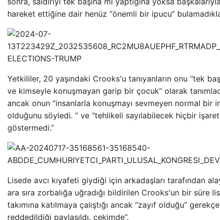
sonra, saldırıyı tek başına mı yaptığına yoksa başkalarıyla
hareket ettiğine dair henüz “önemli bir ipucu” bulamadıkla
Yetkililer, 20 yaşındaki Crooks'u tanıyanların onu “tek ba
ve kimseyle konuşmayan garip bir çocuk” olarak tanımladı
ancak onun “insanlarla konuşmayı sevmeyen normal bir i
olduğunu söyledi. ” ve “tehlikeli sayılabilecek hiçbir işaret
göstermedi.”
Lisede avcı kıyafeti giydiği için arkadaşları tarafından ala
ara sıra zorbalığa uğradığı bildirilen Crooks'un bir süre li
takımına katılmaya çalıştığı ancak “zayıf olduğu” gerekçe
reddedildiği paylaşıldı. çekimde”.