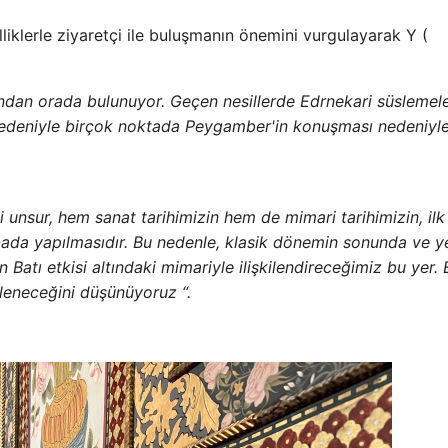
iklerle ziyaretçi ile buluşmanın önemini vurgulayarak Y (
ndan orada bulunuyor. Geçen nesillerde Edrnekari süslemele
 nedeniyle birçok noktada Peygamber'in konuşması nedeniyl
 unsur, hem sanat tarihimizin hem de mimari tarihimizin, ilk
da yapılmasıdır. Bu nedenle, klasik dönemin sonunda ve ye
 Batı etkisi altındaki mimariyle ilişkilendireceğimiz bu yer. 
ileneceğini düşünüyoruz “.