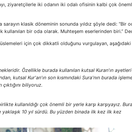
yı, ziyaretçilerle iki odanın iki odalı ofisinin kalbi çok öneml
da sarayın klasik döneminin sonunda yıldız şöyle dedi: “Bir 
llanılan bir oda olarak. Muhteşem eserlerinden biri.” Ded
süslemeleri için çok dikkatli olduğunu vurgulayan, aşağıdaki
ekleridir. Özellikle burada kullanılan kutsal Kuran'ın ayetleri
fından, kutsal Kur'an'ın son kısmındaki Sura'nın burada işleme
çıktığını biliyoruz.
likte kullanıldığı çok önemli bir yerle karşı karşıyayız. Bur
e yaklaşık 10 yıl sürdü. Bu yüzden binada ilk kez ilk kez