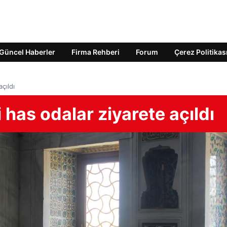
Güncel Haberler
Firma Rehberi
Forum
Çerez Politikas
çıldı
 has odalar ziyarete açıldı