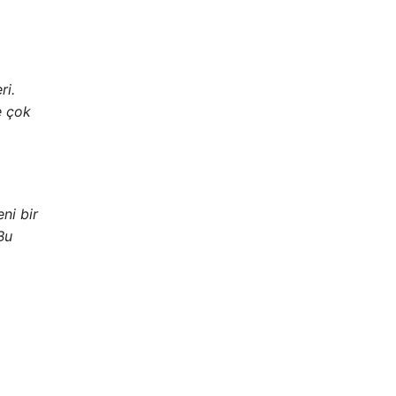
ri.
e çok
ni bir
Bu