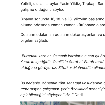
Yetkili, ulusal saraylar Yasin Yildiz, Topkapi Sara
gelişme olduğunu söyledi.
Binanın sonunda 16, 18. ve 18. yüzyılın başların
okuma odasında zaman zaman kütüphane olarak ku
Odaların odalarının odaların dekorasyonları ve 
bilgileri sağladı:
“Buradaki karolar, Osmanlı karolarının son iyi örn
Kuran'ın içeriğidir. Özellikle Surat al-Fatah tara
olduğunu görüyoruz. Sitefkar Mehmed'in elinden 
Bu nedenle, dönemin tüm sanatsal unsurlarının bir
restorasyon çalışması, yerin özellikleri nedeniyl
açılabileceğini söyleyebiliriz. ”
Dedi.