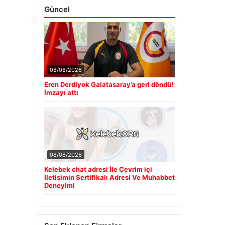
Güncel
08/08/2026
Eren Derdiyok Galatasaray’a geri döndü!
İmzayı attı
08/08/2026
Kelebek chat adresi İle Çevrim içi
İletişimin Sertifikalı Adresi Ve Muhabbet
Deneyimi