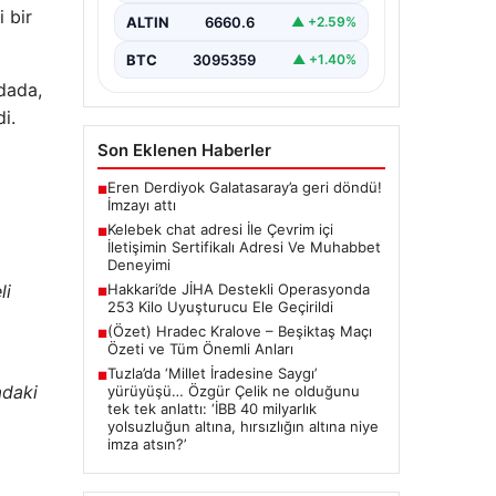
ciddi bir hassasiyet taşımaktadır.
i bir
ALTIN
6660.6
▲ +2.59%
Güncel olarak…
BTC
3095359
▲ +1.40%
odada,
i.
Son Eklenen Haberler
Eren Derdiyok Galatasaray’a geri döndü!
■
İmzayı attı
Kelebek chat adresi İle Çevrim içi
■
İletişimin Sertifikalı Adresi Ve Muhabbet
Deneyimi
Hakkari’de JİHA Destekli Operasyonda
li
■
253 Kilo Uyuşturucu Ele Geçirildi
(Özet) Hradec Kralove – Beşiktaş Maçı
■
Özeti ve Tüm Önemli Anları
Tuzla’da ‘Millet İradesine Saygı’
■
adaki
yürüyüşü… Özgür Çelik ne olduğunu
tek tek anlattı: ‘İBB 40 milyarlık
yolsuzluğun altına, hırsızlığın altına niye
imza atsın?’