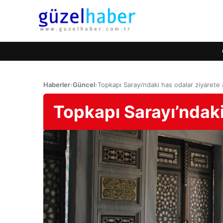
Haberler
›
Güncel
›
Topkapı Sarayı’ndaki has odalar ziyarete a
Topkapı Sarayı’ndaki