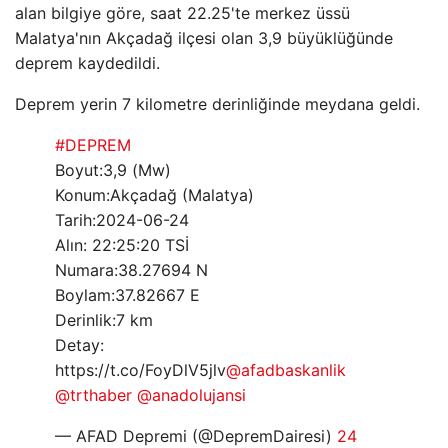
alan bilgiye göre, saat 22.25'te merkez üssü
Malatya'nın Akçadağ ilçesi olan 3,9 büyüklüğünde
deprem kaydedildi.
Deprem yerin 7 kilometre derinliğinde meydana geldi.
#DEPREM
Boyut:3,9 (Mw)
Konum:Akçadağ (Malatya)
Tarih:2024-06-24
Alın: 22:25:20 TSİ
Numara:38.27694 N
Boylam:37.82667 E
Derinlik:7 km
Detay:
https://t.co/FoyDlV5jlv
@afadbaskanlik
@trthaber
@anadolujansi
— AFAD Depremi (@DepremDairesi)
24