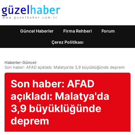
Güncel Haberler
Firma Rehberi
Forum
Çerez Politikası
Haberler
›
Güncel
›
Son haber: AFAD açıkladı: Malatya'da 3,9 büyüklüğünde deprem
Son haber: AFAD
açıkladı: Malatya'da
3,9 büyüklüğünde
deprem