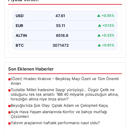
yürüyüşü… Özgür Çelik ne olduğunu tek
tek anlattı: ‘İBB 40 milyarlık yolsuzluğun
altına, hırsızlığın altına niye imza atsın?’
USD
47.61
▲ +0.05%
{ “title”: “Tuzla’da ‘Millet İradesine Saygı’ Yürüyüşü ve
EUR
55.11
▲ +0.13%
Özgür Çelik’ten Açıklamalar”, “content”: “ Tuzla…
ALTIN
6516.6
▲ +0.32%
BTC
3071472
▲ +0.91%
Son Eklenen Haberler
(Özet) Hradec Kralove – Beşiktaş Maçı Özeti ve Tüm Önemli
■
Anları
Tuzla’da ‘Millet İradesine Saygı’ yürüyüşü… Özgür Çelik ne
■
olduğunu tek tek anlattı: ‘İBB 40 milyarlık yolsuzluğun altına,
hırsızlığın altına niye imza atsın?’
Beyoğlu’nda Şok Olay: Çıplak Adam ve Çekişmeli Kaçış
■
Açık Hava Yaşam alanlarında Konfor ve bahçe mutfağı
■
Çözümleri
Yatırım araçlarının haftalık performansı nasıl oldu?
■