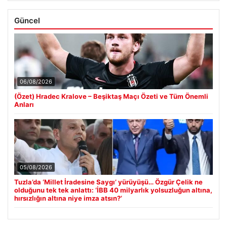
Güncel
06/08/2026
(Özet) Hradec Kralove – Beşiktaş Maçı Özeti ve Tüm Önemli
Anları
05/08/2026
Tuzla’da ‘Millet İradesine Saygı’ yürüyüşü… Özgür Çelik ne
olduğunu tek tek anlattı: ‘İBB 40 milyarlık yolsuzluğun altına,
hırsızlığın altına niye imza atsın?’