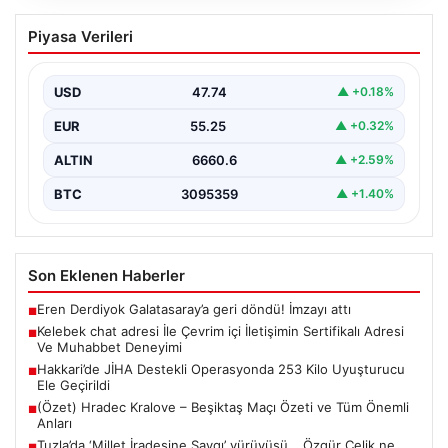
Kelebek chat adresi İle Çevrim içi
Piyasa Verileri
İletişimin Sertifikalı Adresi Ve
Muhabbet Deneyimi
USD
47.74
▲ +0.18%
Sanal dünyasında bireylerin kaliteli bir biçimde bağlantı
sağlaması ciddi bir hassasiyet taşımaktadır. Güncel
EUR
55.25
▲ +0.32%
olarak…
ALTIN
6660.6
▲ +2.59%
BTC
3095359
▲ +1.40%
Son Eklenen Haberler
Eren Derdiyok Galatasaray’a geri döndü! İmzayı attı
■
Kelebek chat adresi İle Çevrim içi İletişimin Sertifikalı Adresi
■
Ve Muhabbet Deneyimi
Hakkari’de JİHA Destekli Operasyonda 253 Kilo Uyuşturucu
■
Ele Geçirildi
(Özet) Hradec Kralove – Beşiktaş Maçı Özeti ve Tüm Önemli
■
Anları
Tuzla’da ‘Millet İradesine Saygı’ yürüyüşü… Özgür Çelik ne
■