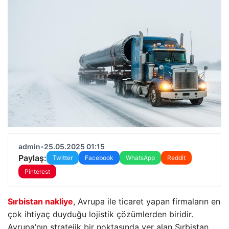
admin
•
25.05.2025 01:15
Paylaş:
Twitter
Facebook
WhatsApp
Reddit
Pinterest
Sırbistan nakliye
, Avrupa ile ticaret yapan firmaların en
çok ihtiyaç duyduğu lojistik çözümlerden biridir.
Avrupa’nın stratejik bir noktasında yer alan Sırbistan,