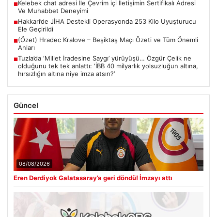
Kelebek chat adresi İle Çevrim içi İletişimin Sertifikalı Adresi
■
Ve Muhabbet Deneyimi
Hakkari’de JİHA Destekli Operasyonda 253 Kilo Uyuşturucu
■
Ele Geçirildi
(Özet) Hradec Kralove – Beşiktaş Maçı Özeti ve Tüm Önemli
■
Anları
Tuzla’da ‘Millet İradesine Saygı’ yürüyüşü… Özgür Çelik ne
■
olduğunu tek tek anlattı: ‘İBB 40 milyarlık yolsuzluğun altına,
hırsızlığın altına niye imza atsın?’
Güncel
08/08/2026
Eren Derdiyok Galatasaray’a geri döndü! İmzayı attı