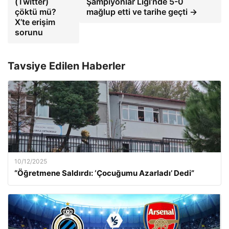
(Twitter)
Şampiyonlar Ligi’nde 5-0
çöktü mü?
mağlup etti ve tarihe geçti →
X’te erişim
sorunu
Tavsiye Edilen Haberler
10/12/2025
“Öğretmene Saldırdı: ‘Çocuğumu Azarladı’ Dedi”