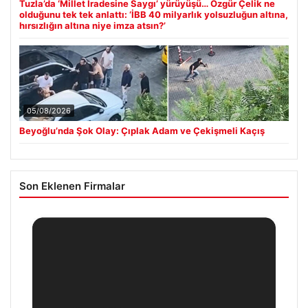
Tuzla’da ‘Millet İradesine Saygı’ yürüyüşü… Özgür Çelik ne
olduğunu tek tek anlattı: ‘İBB 40 milyarlık yolsuzluğun altına,
hırsızlığın altına niye imza atsın?’
05/08/2026
Beyoğlu’nda Şok Olay: Çıplak Adam ve Çekişmeli Kaçış
Son Eklenen Firmalar