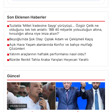
Son Eklenen Haberler
Tuzla’da ‘Millet İradesine Saygı’ yürüyüşü… Özgür Çelik ne
■
olduğunu tek tek anlattı: ‘İBB 40 milyarlık yolsuzluğun altına,
hırsızlığın altına niye imza atsın?’
Beyoğlu’nda Şok Olay: Çıplak Adam ve Çekişmeli Kaçış
■
Açık Hava Yaşam alanlarında Konfor ve bahçe mutfağı
■
Çözümleri
Yatırım araçlarının haftalık performansı nasıl oldu?
■
Rize’de Renkli Tahta Araba Yarışları Heyecan Yarattı
■
Güncel
05/08/2026