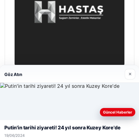
×
Göz Atın
Hastaş Beton
26/05/2026
Web sitemizi nasıl kullandığınızı daha iyi anlayabilmek,
Güncel Haberler
deneyiminizi kişiselleştirmek ve geliştirmek amacıyla çerezler
kullanıyoruz.
Çerez Politikamız
Putin'in tarihi ziyareti! 24 yıl sonra Kuzey Kore'de
Reddet
Kabul Et
19/06/2024
© 2026 Güzel Haber – Güncel Haberler