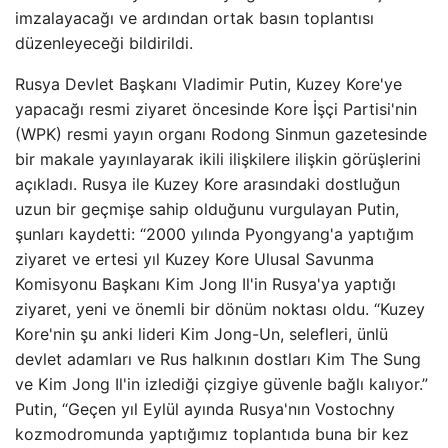
imzalayacağı ve ardından ortak basın toplantısı
düzenleyeceği bildirildi.
Rusya Devlet Başkanı Vladimir Putin, Kuzey Kore'ye
yapacağı resmi ziyaret öncesinde Kore İşçi Partisi'nin
(WPK) resmi yayın organı Rodong Sinmun gazetesinde
bir makale yayınlayarak ikili ilişkilere ilişkin görüşlerini
açıkladı. Rusya ile Kuzey Kore arasındaki dostluğun
uzun bir geçmişe sahip olduğunu vurgulayan Putin,
şunları kaydetti: “2000 yılında Pyongyang'a yaptığım
ziyaret ve ertesi yıl Kuzey Kore Ulusal Savunma
Komisyonu Başkanı Kim Jong Il'in Rusya'ya yaptığı
ziyaret, yeni ve önemli bir dönüm noktası oldu. “Kuzey
Kore'nin şu anki lideri Kim Jong-Un, selefleri, ünlü
devlet adamları ve Rus halkının dostları Kim The Sung
ve Kim Jong Il'in izlediği çizgiye güvenle bağlı kalıyor.”
Putin, “Geçen yıl Eylül ayında Rusya'nın Vostochny
kozmodromunda yaptığımız toplantıda buna bir kez