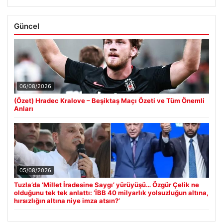
Güncel
06/08/2026
(Özet) Hradec Kralove – Beşiktaş Maçı Özeti ve Tüm Önemli
Anları
05/08/2026
Tuzla’da ‘Millet İradesine Saygı’ yürüyüşü… Özgür Çelik ne
olduğunu tek tek anlattı: ‘İBB 40 milyarlık yolsuzluğun altına,
hırsızlığın altına niye imza atsın?’