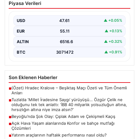
Piyasa Verileri
yürüyüşü… Özgür Çelik ne olduğunu tek
tek anlattı: ‘İBB 40 milyarlık yolsuzluğun
altına, hırsızlığın altına niye imza atsın?’
USD
47.61
▲ +0.05%
{ “title”: “Tuzla’da ‘Millet İradesine Saygı’ Yürüyüşü ve
EUR
55.11
▲ +0.13%
Özgür Çelik’ten Açıklamalar”, “content”: “ Tuzla…
ALTIN
6516.6
▲ +0.32%
BTC
3071472
▲ +0.91%
Son Eklenen Haberler
(Özet) Hradec Kralove – Beşiktaş Maçı Özeti ve Tüm Önemli
■
Anları
Tuzla’da ‘Millet İradesine Saygı’ yürüyüşü… Özgür Çelik ne
■
olduğunu tek tek anlattı: ‘İBB 40 milyarlık yolsuzluğun altına,
hırsızlığın altına niye imza atsın?’
Beyoğlu’nda Şok Olay: Çıplak Adam ve Çekişmeli Kaçış
■
Açık Hava Yaşam alanlarında Konfor ve bahçe mutfağı
■
Çözümleri
Yatırım araçlarının haftalık performansı nasıl oldu?
■