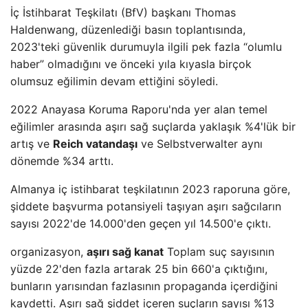
İç İstihbarat Teşkilatı (BfV) başkanı Thomas
Haldenwang, düzenlediği basın toplantısında,
2023'teki güvenlik durumuyla ilgili pek fazla “olumlu
haber” olmadığını ve önceki yıla kıyasla birçok
olumsuz eğilimin devam ettiğini söyledi.
2022 Anayasa Koruma Raporu'nda yer alan temel
eğilimler arasında aşırı sağ suçlarda yaklaşık %4'lük bir
artış ve
Reich vatandaşı
ve Selbstverwalter aynı
dönemde %34 arttı.
Almanya iç istihbarat teşkilatının 2023 raporuna göre,
şiddete başvurma potansiyeli taşıyan aşırı sağcıların
sayısı 2022'de 14.000'den geçen yıl 14.500'e çıktı.
organizasyon,
aşırı sağ kanat
Toplam suç sayısının
yüzde 22'den fazla artarak 25 bin 660'a çıktığını,
bunların yarısından fazlasının propaganda içerdiğini
kaydetti. Aşırı sağ şiddet içeren suçların sayısı %13