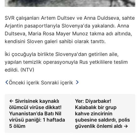
SVR çalışanları Artem Dultsev ve Anna Duldseva, sahte
Arjantin pasaportlarıyla Slovenya'da yakalandı. Anna
Dultseva, Maria Rosa Mayer Munoz takma adı altında,
kendisini Sloven galeri sahibi olarak tanıttı.
İki çocuğuyla birlikte Slovenya'dan getirilen aile,
yapılan temizlik operasyonuyla Rus yetkililere teslim
edildi. (NTV)
Önceki içerik
Sonraki içerik
← Sivrisinek kaynaklı
Yer: Diyarbakır!
ölümcül virüse dikkat!
Kalabalık bir grup
Yunanistan'da Batı Nil
kahve zincirinin
virüsü paniği: 1 haftada
şubesine saldırdı, polis
5 ölüm
güvenlik önlemi aldı →