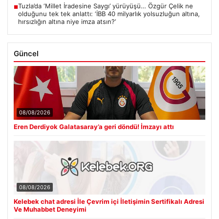
Tuzla’da ‘Millet İradesine Saygı’ yürüyüşü… Özgür Çelik ne
■
olduğunu tek tek anlattı: ‘İBB 40 milyarlık yolsuzluğun altına,
hırsızlığın altına niye imza atsın?’
Güncel
08/08/2026
Eren Derdiyok Galatasaray’a geri döndü! İmzayı attı
08/08/2026
Kelebek chat adresi İle Çevrim içi İletişimin Sertifikalı Adresi
Ve Muhabbet Deneyimi