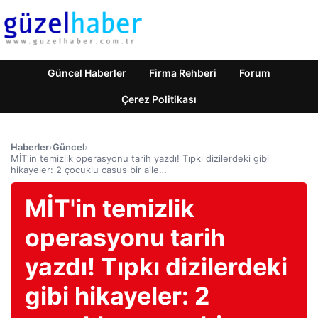
Güncel Haberler
Firma Rehberi
Forum
Çerez Politikası
Haberler
›
Güncel
›
MİT'in temizlik operasyonu tarih yazdı! Tıpkı dizilerdeki gibi
hikayeler: 2 çocuklu casus bir aile…
MİT'in temizlik
operasyonu tarih
yazdı! Tıpkı dizilerdeki
gibi hikayeler: 2