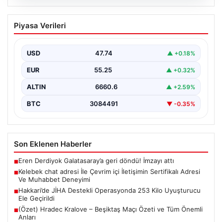
08.08.2026
Kelebek chat adresi İle Çevrim içi
Piyasa Verileri
İletişimin Sertifikalı Adresi Ve
Muhabbet Deneyimi
USD
47.74
▲ +0.18%
Sanal dünyasında bireylerin kaliteli bir biçimde bağlantı
sağlaması ciddi bir hassasiyet taşımaktadır. Güncel
EUR
55.25
▲ +0.32%
olarak…
ALTIN
6660.6
▲ +2.59%
BTC
3084491
▼ -0.35%
Son Eklenen Haberler
Eren Derdiyok Galatasaray’a geri döndü! İmzayı attı
■
Kelebek chat adresi İle Çevrim içi İletişimin Sertifikalı Adresi
■
Ve Muhabbet Deneyimi
Hakkari’de JİHA Destekli Operasyonda 253 Kilo Uyuşturucu
■
Ele Geçirildi
(Özet) Hradec Kralove – Beşiktaş Maçı Özeti ve Tüm Önemli
■
Anları