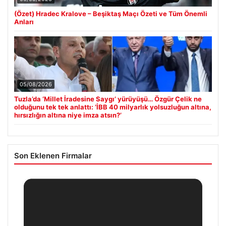
(Özet) Hradec Kralove – Beşiktaş Maçı Özeti ve Tüm Önemli
Anları
05/08/2026
Tuzla’da ‘Millet İradesine Saygı’ yürüyüşü… Özgür Çelik ne
olduğunu tek tek anlattı: ‘İBB 40 milyarlık yolsuzluğun altına,
hırsızlığın altına niye imza atsın?’
Son Eklenen Firmalar