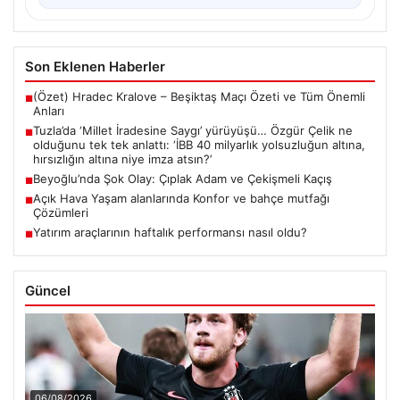
Son Eklenen Haberler
(Özet) Hradec Kralove – Beşiktaş Maçı Özeti ve Tüm Önemli
■
Anları
Tuzla’da ‘Millet İradesine Saygı’ yürüyüşü… Özgür Çelik ne
■
olduğunu tek tek anlattı: ‘İBB 40 milyarlık yolsuzluğun altına,
hırsızlığın altına niye imza atsın?’
Beyoğlu’nda Şok Olay: Çıplak Adam ve Çekişmeli Kaçış
■
Açık Hava Yaşam alanlarında Konfor ve bahçe mutfağı
■
Çözümleri
Yatırım araçlarının haftalık performansı nasıl oldu?
■
Güncel
06/08/2026