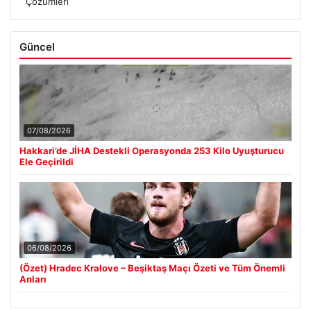
Çözümleri
Güncel
07/08/2026
Hakkari’de JİHA Destekli Operasyonda 253 Kilo Uyuşturucu
Ele Geçirildi
06/08/2026
(Özet) Hradec Kralove – Beşiktaş Maçı Özeti ve Tüm Önemli
Anları