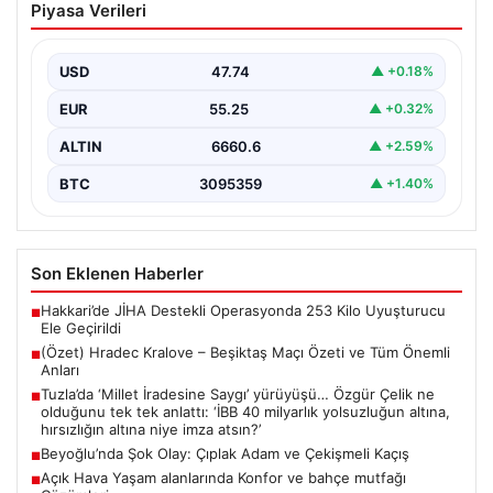
Piyasa Verileri
Özeti ve Tüm Önemli Anları
USD
47.74
▲ +0.18%
EUR
55.25
▲ +0.32%
ALTIN
6660.6
▲ +2.59%
BTC
3095359
▲ +1.40%
Son Eklenen Haberler
Hakkari’de JİHA Destekli Operasyonda 253 Kilo Uyuşturucu
■
Ele Geçirildi
(Özet) Hradec Kralove – Beşiktaş Maçı Özeti ve Tüm Önemli
■
Anları
Tuzla’da ‘Millet İradesine Saygı’ yürüyüşü… Özgür Çelik ne
■
olduğunu tek tek anlattı: ‘İBB 40 milyarlık yolsuzluğun altına,
hırsızlığın altına niye imza atsın?’
Beyoğlu’nda Şok Olay: Çıplak Adam ve Çekişmeli Kaçış
■
Açık Hava Yaşam alanlarında Konfor ve bahçe mutfağı
■