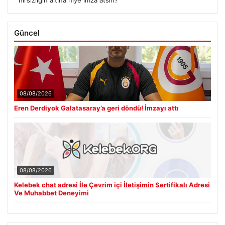
hırsızlığın altına niye imza atsın?’
Güncel
08/08/2026
Eren Derdiyok Galatasaray’a geri döndü! İmzayı attı
08/08/2026
Kelebek chat adresi İle Çevrim içi İletişimin Sertifikalı Adresi
Ve Muhabbet Deneyimi