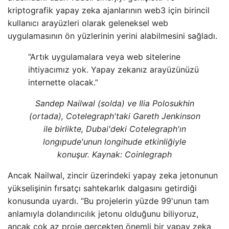
kriptografik yapay zeka ajanlarının web3 için birincil
kullanıcı arayüzleri olarak geleneksel web
uygulamasının ön yüzlerinin yerini alabilmesini sağladı.
“Artık uygulamalara veya web sitelerine
ihtiyacımız yok. Yapay zekanız arayüzünüzü
internette olacak.”
Sandep Nailwal (solda) ve Ilia Polosukhin
(ortada), Cotelegraph'taki Gareth Jenkinson
ile birlikte, Dubai'deki Cotelegraph'ın
longıpude'unun longihude etkinliğiyle
konuşur. Kaynak: Coinlegraph
Ancak Nailwal, zincir üzerindeki yapay zeka jetonunun
yükselişinin fırsatçı sahtekarlık dalgasını getirdiği
konusunda uyardı. “Bu projelerin yüzde 99'unun tam
anlamıyla dolandırıcılık jetonu olduğunu biliyoruz,
ancak çok az proje gerçekten önemli bir yapay zeka