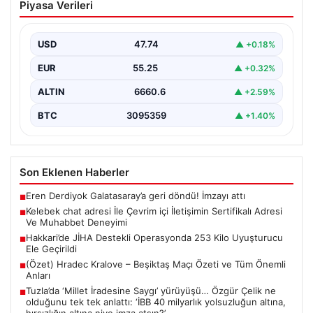
Piyasa Verileri
İletişimin Sertifikalı Adresi Ve
Muhabbet Deneyimi
USD
47.74
▲ +0.18%
Sanal dünyasında bireylerin kaliteli bir biçimde bağlantı
sağlaması ciddi bir hassasiyet taşımaktadır. Güncel
EUR
55.25
▲ +0.32%
olarak…
ALTIN
6660.6
▲ +2.59%
BTC
3095359
▲ +1.40%
Son Eklenen Haberler
Eren Derdiyok Galatasaray’a geri döndü! İmzayı attı
■
Kelebek chat adresi İle Çevrim içi İletişimin Sertifikalı Adresi
■
Ve Muhabbet Deneyimi
Hakkari’de JİHA Destekli Operasyonda 253 Kilo Uyuşturucu
■
Ele Geçirildi
(Özet) Hradec Kralove – Beşiktaş Maçı Özeti ve Tüm Önemli
■
Anları
Tuzla’da ‘Millet İradesine Saygı’ yürüyüşü… Özgür Çelik ne
■
olduğunu tek tek anlattı: ‘İBB 40 milyarlık yolsuzluğun altına,