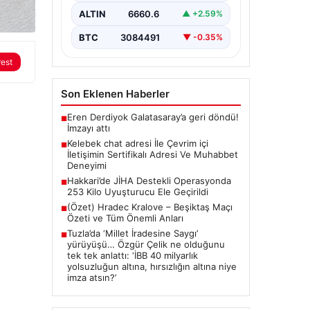
ciddi bir hassasiyet taşımaktadır.
ALTIN
6660.6
▲ +2.59%
Güncel olarak…
BTC
3084491
▼ -0.35%
rest
Son Eklenen Haberler
Eren Derdiyok Galatasaray’a geri döndü!
■
İmzayı attı
Kelebek chat adresi İle Çevrim içi
■
İletişimin Sertifikalı Adresi Ve Muhabbet
Deneyimi
Hakkari’de JİHA Destekli Operasyonda
■
253 Kilo Uyuşturucu Ele Geçirildi
(Özet) Hradec Kralove – Beşiktaş Maçı
■
Özeti ve Tüm Önemli Anları
Tuzla’da ‘Millet İradesine Saygı’
■
yürüyüşü… Özgür Çelik ne olduğunu
tek tek anlattı: ‘İBB 40 milyarlık
yolsuzluğun altına, hırsızlığın altına niye
imza atsın?’