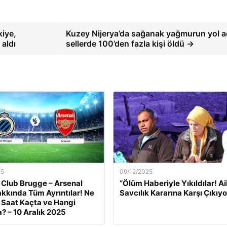
kiye,
Kuzey Nijerya’da sağanak yağmurun yol aç
aldı
sellerde 100’den fazla kişi öldü →
25
09/12/2025
 Club Brugge – Arsenal
“Ölüm Haberiyle Yıkıldılar! Ai
kkında Tüm Ayrıntılar! Ne
Savcılık Kararına Karşı Çıkıyo
Saat Kaçta ve Hangi
? – 10 Aralık 2025