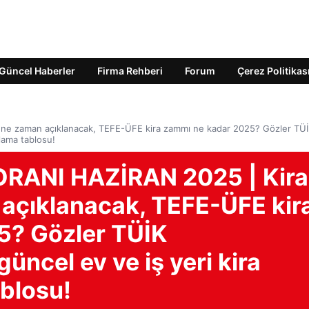
Güncel Haberler
Firma Rehberi
Forum
Çerez Politikas
 ne zaman açıklanacak, TEFE-ÜFE kira zammı ne kadar 2025? Gözler TÜ
lama tablosu!
RANI HAZİRAN 2025 | Kira
 açıklanacak, TEFE-ÜFE kir
5? Gözler TÜİK
üncel ev ve iş yeri kira
blosu!