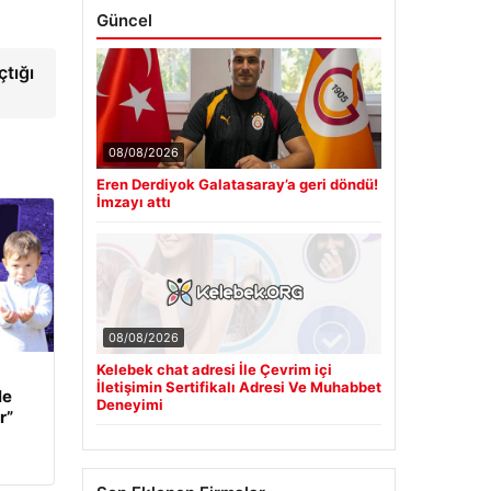
Güncel
tığı
08/08/2026
Eren Derdiyok Galatasaray’a geri döndü!
İmzayı attı
08/08/2026
Kelebek chat adresi İle Çevrim içi
İletişimin Sertifikalı Adresi Ve Muhabbet
le
Deneyimi
r”