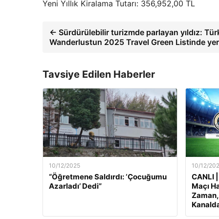
Yeni Yıllık Kiralama Tutarı: 356,952,00 TL
← Sürdürülebilir turizmde parlayan yıldız: Tür
Wanderlustun 2025 Travel Green Listinde yer 
Tavsiye Edilen Haberler
10/12/2025
10/12/20
“Öğretmene Saldırdı: ‘Çocuğumu
CANLI |
Azarladı’ Dedi”
Maçı Ha
Zaman, 
Kanalda