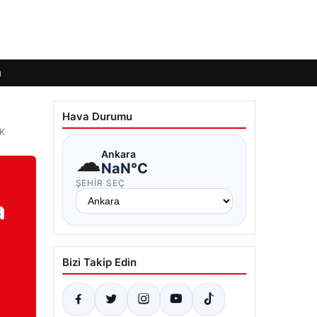
ı
Hava Durumu
İK
☁
Ankara
NaN°C
ŞEHIR SEÇ
a
Bizi Takip Edin