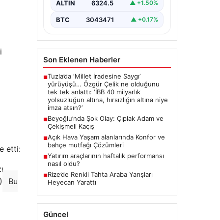
ALTIN
6324.5
▲ +1.50%
BTC
3043471
▲ +0.17%
i
Son Eklenen Haberler
Tuzla’da ‘Millet İradesine Saygı’
■
yürüyüşü… Özgür Çelik ne olduğunu
tek tek anlattı: ‘İBB 40 milyarlık
yolsuzluğun altına, hırsızlığın altına niye
imza atsın?’
Beyoğlu’nda Şok Olay: Çıplak Adam ve
■
Çekişmeli Kaçış
Açık Hava Yaşam alanlarında Konfor ve
■
bahçe mutfağı Çözümleri
 etti:
Yatırım araçlarının haftalık performansı
■
nasıl oldu?
ı
Rize’de Renkli Tahta Araba Yarışları
■
)
Bu
Heyecan Yarattı
Güncel