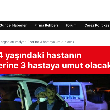
Güncel Haberler
Firma Rehberi
Forum
Çerez Politikas
 organları vasiyeti üzerine 3 hastaya umut olacak
4 yaşındaki hastanın
zerine 3 hastaya umut olaca