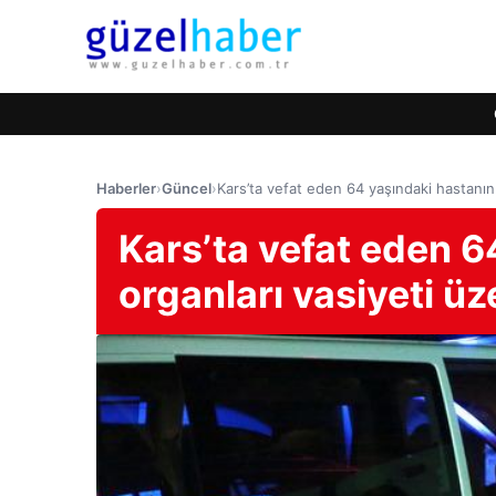
Haberler
›
Güncel
›
Kars’ta vefat eden 64 yaşındaki hastanın
Kars’ta vefat eden 6
organları vasiyeti ü