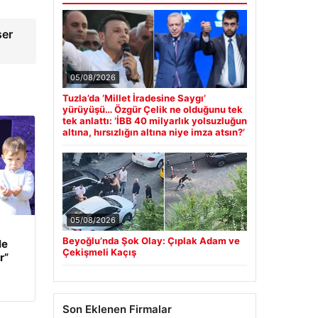
ser
05/08/2026
Tuzla’da ‘Millet İradesine Saygı’
yürüyüşü… Özgür Çelik ne olduğunu tek
tek anlattı: ‘İBB 40 milyarlık yolsuzluğun
altına, hırsızlığın altına niye imza atsın?’
05/08/2026
Beyoğlu’nda Şok Olay: Çıplak Adam ve
le
Çekişmeli Kaçış
r”
Son Eklenen Firmalar