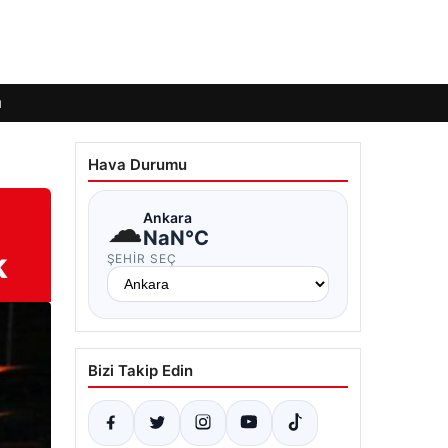
ı
Hava Durumu
☁
Ankara
NaN°C
k
ŞEHIR SEÇ
Bizi Takip Edin