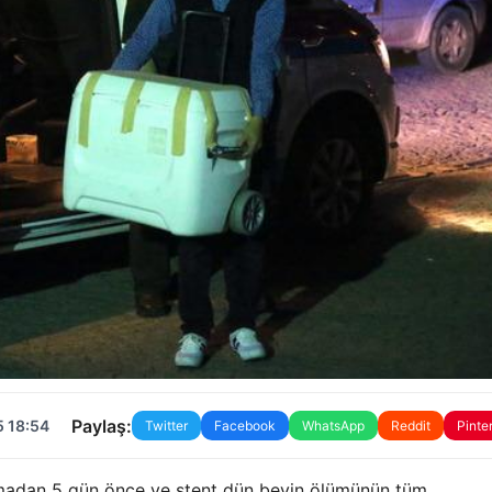
Paylaş:
5 18:54
Twitter
Facebook
WhatsApp
Reddit
Pinte
ılmadan 5 gün önce ve stent dün beyin ölümünün tüm