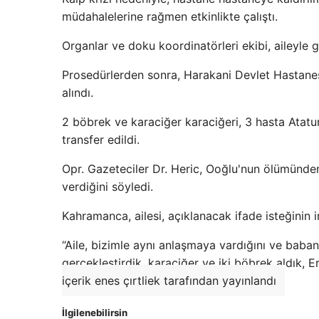
müdahalelerine rağmen etkinlikte çalıştı.
Organlar ve doku koordinatörleri ekibi, aileyle 
Prosedürlerden sonra, Harakani Devlet Hastanes
alındı.
2 böbrek ve karaciğer karaciğeri, 3 hasta Atatur
transfer edildi.
Opr. Gazeteciler Dr. Heric, Ooğlu'nun ölümünden
verdiğini söyledi.
Kahramanca, ailesi, açıklanacak ifade isteğinin ir
“Aile, bizimle aynı anlaşmaya vardığını ve babanı
gerçekleştirdik, karaciğer ve iki böbrek aldık,
içerik enes çırtliek tarafından yayınlandı
İlgilenebilirsin