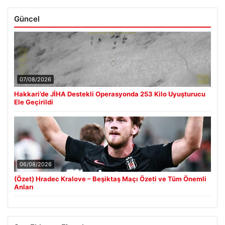
Güncel
07/08/2026
Hakkari’de JİHA Destekli Operasyonda 253 Kilo Uyuşturucu
Ele Geçirildi
06/08/2026
(Özet) Hradec Kralove – Beşiktaş Maçı Özeti ve Tüm Önemli
Anları