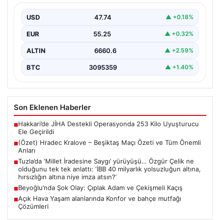
USD
47.74
▲ +0.18%
EUR
55.25
▲ +0.32%
ALTIN
6660.6
▲ +2.59%
BTC
3095359
▲ +1.40%
Son Eklenen Haberler
Hakkari’de JİHA Destekli Operasyonda 253 Kilo Uyuşturucu
■
Ele Geçirildi
(Özet) Hradec Kralove – Beşiktaş Maçı Özeti ve Tüm Önemli
■
Anları
Tuzla’da ‘Millet İradesine Saygı’ yürüyüşü… Özgür Çelik ne
■
olduğunu tek tek anlattı: ‘İBB 40 milyarlık yolsuzluğun altına,
hırsızlığın altına niye imza atsın?’
Beyoğlu’nda Şok Olay: Çıplak Adam ve Çekişmeli Kaçış
■
Açık Hava Yaşam alanlarında Konfor ve bahçe mutfağı
■
Çözümleri