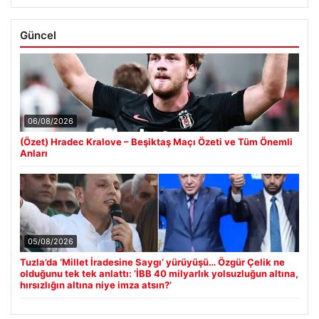
Güncel
06/08/2026
(Özet) Hradec Kralove – Beşiktaş Maçı Özeti ve Tüm Önemli
Anları
05/08/2026
Tuzla’da ‘Millet İradesine Saygı’ yürüyüşü… Özgür Çelik ne
olduğunu tek tek anlattı: ‘İBB 40 milyarlık yolsuzluğun altına,
hırsızlığın altına niye imza atsın?’