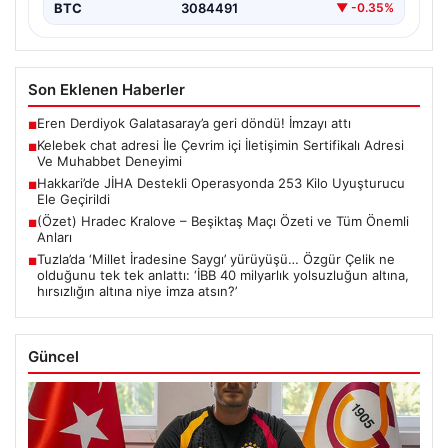
BTC
3084491
▼ -0.35%
Son Eklenen Haberler
Eren Derdiyok Galatasaray’a geri döndü! İmzayı attı
■
Kelebek chat adresi İle Çevrim içi İletişimin Sertifikalı Adresi
■
Ve Muhabbet Deneyimi
Hakkari’de JİHA Destekli Operasyonda 253 Kilo Uyuşturucu
■
Ele Geçirildi
(Özet) Hradec Kralove – Beşiktaş Maçı Özeti ve Tüm Önemli
■
Anları
Tuzla’da ‘Millet İradesine Saygı’ yürüyüşü… Özgür Çelik ne
■
olduğunu tek tek anlattı: ‘İBB 40 milyarlık yolsuzluğun altına,
hırsızlığın altına niye imza atsın?’
Güncel