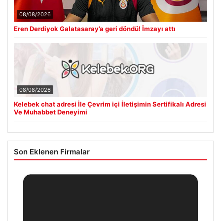
08/08/2026
Eren Derdiyok Galatasaray’a geri döndü! İmzayı attı
08/08/2026
Kelebek chat adresi İle Çevrim içi İletişimin Sertifikalı Adresi
Ve Muhabbet Deneyimi
Son Eklenen Firmalar