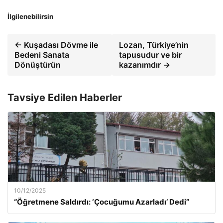
İlgilenebilirsin
← Kuşadası Dövme ile
Lozan, Türkiye’nin
Bedeni Sanata
tapusudur ve bir
Dönüştürün
kazanımdır →
Tavsiye Edilen Haberler
10/12/2025
“Öğretmene Saldırdı: ‘Çocuğumu Azarladı’ Dedi”