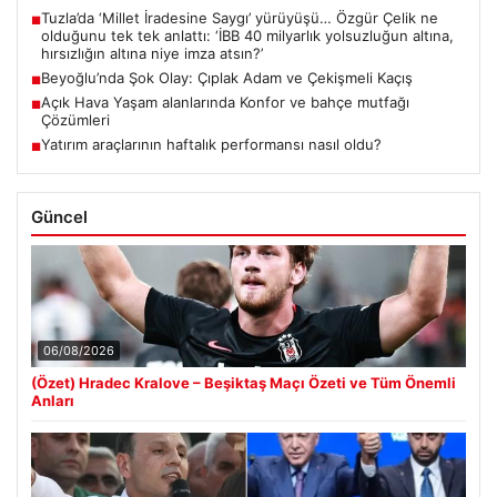
Tuzla’da ‘Millet İradesine Saygı’ yürüyüşü… Özgür Çelik ne
■
olduğunu tek tek anlattı: ‘İBB 40 milyarlık yolsuzluğun altına,
hırsızlığın altına niye imza atsın?’
Beyoğlu’nda Şok Olay: Çıplak Adam ve Çekişmeli Kaçış
■
Açık Hava Yaşam alanlarında Konfor ve bahçe mutfağı
■
Çözümleri
Yatırım araçlarının haftalık performansı nasıl oldu?
■
Güncel
06/08/2026
(Özet) Hradec Kralove – Beşiktaş Maçı Özeti ve Tüm Önemli
Anları