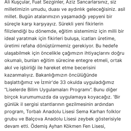
Ali Kuşçular, Fuat Sezginler, Aziz Sancarlarsınız, siz
milletimizin umudu, duası ve aydınlık geleceğisiniz. asil
millet. Bugün atalarımızın yaşamadığı yepyeni bir
süreçle karşı karşıyayız. Sürekli yeni fikirlerin
filizlendiği bu dönemde, eğitim sistemimiz için milli bir
ideal yaratmak için fikirleri buluşa, icatları üretime,
üretimi refaha dönüştürmemiz gerekiyor. Bu hedefe
ulaşabilmek için öncelikle çağımızın ihtiyaçlarını doğru
okumalı, bunları eğitim sürecine entegre etmeli, ortak
akıl ve işbirliği ile hareket etme becerisini
kazanmalıyız. Bakanlığımızın öncülüğünde
başlattığımız ve İzmir'de 33 okulda uyguladığımız
“Liselerde Bilim Uygulamaları Programı”.
Bunu diğer
birçok kurumumuzda da uygulamaya koyacağız. 'Bir
günlük il sergisi stantlarının gezilmesinin ardından
program, Torbalı Anadolu Lisesi Sema Karhan folklor
grubu ve Balçova Anadolu Lisesi zeybek gösterisiyle
devam etti. Ödemiş Ayhan Kökmen Fen Lisesi,