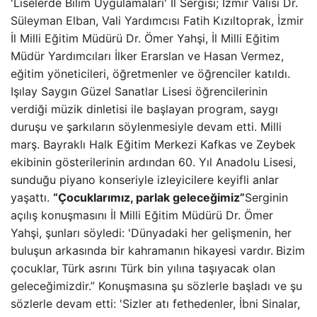
'Liselerde Bilim Uygulamaları' İl Sergisi; İzmir Valisi Dr.
Süleyman Elban, Vali Yardımcısı Fatih Kızıltoprak, İzmir
İl Milli Eğitim Müdürü Dr. Ömer Yahşi, İl Milli Eğitim
Müdür Yardımcıları İlker Erarslan ve Hasan Vermez,
eğitim yöneticileri, öğretmenler ve öğrenciler katıldı.
Işılay Saygın Güzel Sanatlar Lisesi öğrencilerinin
verdiği müzik dinletisi ile başlayan program, saygı
duruşu ve şarkıların söylenmesiyle devam etti. Milli
marş. Bayraklı Halk Eğitim Merkezi Kafkas ve Zeybek
ekibinin gösterilerinin ardından 60. Yıl Anadolu Lisesi,
sunduğu piyano konseriyle izleyicilere keyifli anlar
yaşattı.
“Çocuklarımız, parlak geleceğimiz”
Serginin
açılış konuşmasını İl Milli Eğitim Müdürü Dr. Ömer
Yahşi, şunları söyledi: 'Dünyadaki her gelişmenin, her
buluşun arkasında bir kahramanın hikayesi vardır.
Bizim
çocuklar,
Türk asrını Türk bin yılına taşıyacak olan
geleceğimizdir.” Konuşmasına şu sözlerle başladı ve şu
sözlerle devam etti: 'Sizler atı fethedenler, İbni Sinalar,