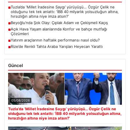
Tuzla’da ‘Millet İradesine Saygı’ yürüyüşü… Özgür Çelik ne
■
olduğunu tek tek anlattı: ‘İBB 40 milyarlık yolsuzluğun altına,
hırsızlığın altına niye imza atsın?’
Beyoğlu’nda Şok Olay: Çıplak Adam ve Çekişmeli Kaçış
■
Açık Hava Yaşam alanlarında Konfor ve bahçe mutfağı
■
Çözümleri
Yatırım araçlarının haftalık performansı nasıl oldu?
■
Rize’de Renkli Tahta Araba Yarışları Heyecan Yarattı
■
Güncel
05/08/2026
Tuzla’da ‘Millet İradesine Saygı’ yürüyüşü… Özgür Çelik ne
olduğunu tek tek anlattı: ‘İBB 40 milyarlık yolsuzluğun altına,
hırsızlığın altına niye imza atsın?’