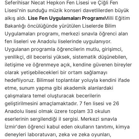
Seferihisar Necat Hepkon Fen Lisesi ve Çiğli Fen
Lisesi'nin sunduğu müzik konseri davetlilerden büyük
alkış aldı.
Lise Fen Uygulamaları Programı
Milli Eğitim
Bakanlığı öncülüğünde yürütülen Liselerde Bilim
Uygulamaları programı, merkezi sınavla öğrenci alan
fen liseleri ve Anadolu liselerinde uygulanıyor.
Uygulanan programla öğrencilerin mutlu, girişimci,
yenilikçi, dil becerisi yüksek, sistematik düşünebilen,
iletişime ve öğrenmeye açık, kendine güvenen bireyler
olarak yetişebilecekleri bir ortam sağlamayı
hedefliyoruz. Bilimsel toplantılar yoluyla kendini ifade
etme, sunum yapma gibi akademik alanlardaki
çalışmalara temel oluşturacak becerilerin
geliştirilmesini amaçlamaktadır. 7 fen lisesi ve 26
Anadolu lisesi olmak üzere toplam 33 okulun
eserlerinin sergilendiği il sergisi. Merkezi sınavla
İzmir'den öğrenci kabul eden okulların tanıtımı, kimya
deneyleri laboratuvarı, zeka ve zeka oyunları,