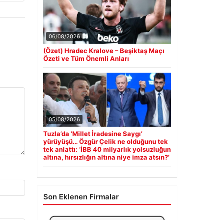
06/08/2026
(Özet) Hradec Kralove – Beşiktaş Maçı
Özeti ve Tüm Önemli Anları
05/08/2026
Tuzla’da ‘Millet İradesine Saygı’
yürüyüşü… Özgür Çelik ne olduğunu tek
tek anlattı: ‘İBB 40 milyarlık yolsuzluğun
altına, hırsızlığın altına niye imza atsın?’
Son Eklenen Firmalar