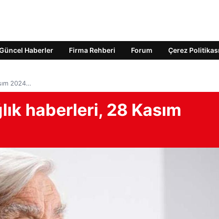
Güncel Haberler
Firma Rehberi
Forum
Çerez Politikas
asım 2024…
ık haberleri, 28 Kasım