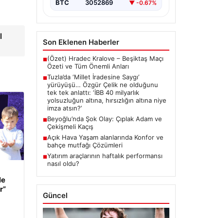
{ “title”: “Tuzla’da ‘Millet İradesine
BTC
3052869
▼ -0.67%
Saygı’ Yürüyüşü ve Özgür
Çelik’ten Açıklamalar”, “content”: “
Tuzla…
l
Son Eklenen Haberler
(Özet) Hradec Kralove – Beşiktaş Maçı
■
Özeti ve Tüm Önemli Anları
Tuzla’da ‘Millet İradesine Saygı’
■
yürüyüşü… Özgür Çelik ne olduğunu
tek tek anlattı: ‘İBB 40 milyarlık
yolsuzluğun altına, hırsızlığın altına niye
imza atsın?’
Beyoğlu’nda Şok Olay: Çıplak Adam ve
■
Çekişmeli Kaçış
Açık Hava Yaşam alanlarında Konfor ve
■
bahçe mutfağı Çözümleri
Yatırım araçlarının haftalık performansı
■
nasıl oldu?
le
r”
Güncel