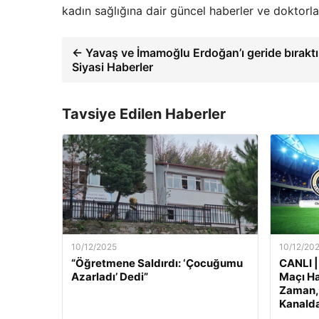
kadın sağlığına dair güncel haberler ve doktorl
← Yavaş ve İmamoğlu Erdoğan’ı geride bıraktı
Siyasi Haberler
Tavsiye Edilen Haberler
10/12/2025
10/12/20
“Öğretmene Saldırdı: ‘Çocuğumu
CANLI |
Azarladı’ Dedi”
Maçı Ha
Zaman, 
Kanalda