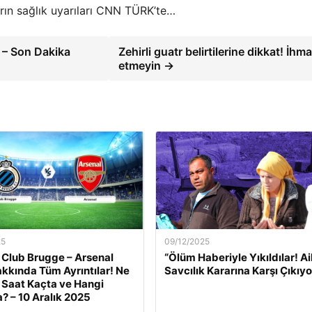
arın sağlık uyarıları CNN TÜRK’te…
 – Son Dakika
Zehirli guatr belirtilerine dikkat! İhma
etmeyin →
25
09/12/2025
 Club Brugge – Arsenal
“Ölüm Haberiyle Yıkıldılar! Ai
kkında Tüm Ayrıntılar! Ne
Savcılık Kararına Karşı Çıkıyo
Saat Kaçta ve Hangi
? – 10 Aralık 2025