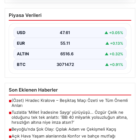
05.08.2026
Tuzla’da ‘Millet İradesine Saygı’
Piyasa Verileri
yürüyüşü… Özgür Çelik ne olduğunu tek
tek anlattı: ‘İBB 40 milyarlık yolsuzluğun
altına, hırsızlığın altına niye imza atsın?’
USD
47.61
▲ +0.05%
{ "title": "Tuzla'da 'Millet İradesine Saygı' Yürüyüşü ve
EUR
55.11
▲ +0.13%
Özgür Çelik'ten Açıklamalar", "content": "Tuzla
ilçesinde…
ALTIN
6516.6
▲ +0.32%
BTC
3071472
▲ +0.91%
Son Eklenen Haberler
(Özet) Hradec Kralove – Beşiktaş Maçı Özeti ve Tüm Önemli
■
Anları
Tuzla’da ‘Millet İradesine Saygı’ yürüyüşü… Özgür Çelik ne
■
olduğunu tek tek anlattı: ‘İBB 40 milyarlık yolsuzluğun altına,
hırsızlığın altına niye imza atsın?’
Beyoğlu’nda Şok Olay: Çıplak Adam ve Çekişmeli Kaçış
■
Açık Hava Yaşam alanlarında Konfor ve bahçe mutfağı
■