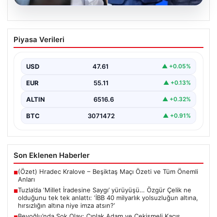
05.08.2026
Tuzla’da ‘Millet İradesine Saygı’
Piyasa Verileri
yürüyüşü… Özgür Çelik ne olduğunu tek
tek anlattı: ‘İBB 40 milyarlık yolsuzluğun
altına, hırsızlığın altına niye imza atsın?’
USD
47.61
▲ +0.05%
{ “title”: “Tuzla’da ‘Millet İradesine Saygı’ Yürüyüşü ve
EUR
55.11
▲ +0.13%
Özgür Çelik’ten Açıklamalar”, “content”: “ Tuzla…
ALTIN
6516.6
▲ +0.32%
BTC
3071472
▲ +0.91%
Son Eklenen Haberler
(Özet) Hradec Kralove – Beşiktaş Maçı Özeti ve Tüm Önemli
■
Anları
Tuzla’da ‘Millet İradesine Saygı’ yürüyüşü… Özgür Çelik ne
■
olduğunu tek tek anlattı: ‘İBB 40 milyarlık yolsuzluğun altına,
hırsızlığın altına niye imza atsın?’
Beyoğlu’nda Şok Olay: Çıplak Adam ve Çekişmeli Kaçış
■