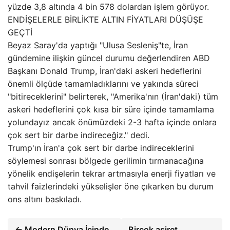
yüzde 3,8 altında 4 bin 578 dolardan işlem görüyor.
ENDİŞELERLE BİRLİKTE ALTIN FİYATLARI DÜŞÜŞE
GEÇTİ
Beyaz Saray'da yaptığı "Ulusa Sesleniş"te, İran
gündemine ilişkin güncel durumu değerlendiren ABD
Başkanı Donald Trump, İran'daki askeri hedeflerini
önemli ölçüde tamamladıklarını ve yakında süreci
"bitireceklerini" belirterek, "Amerika'nın (İran'daki) tüm
askeri hedeflerini çok kısa bir süre içinde tamamlama
yolundayız ancak önümüzdeki 2-3 hafta içinde onlara
çok sert bir darbe indireceğiz." dedi.
Trump'ın İran'a çok sert bir darbe indireceklerini
söylemesi sonrası bölgede gerilimin tırmanacağına
yönelik endişelerin tekrar artmasıyla enerji fiyatları ve
tahvil faizlerindeki yükselişler öne çıkarken bu durum
ons altını baskıladı.
← Modern Dünya İçinde
Birçok aşiret