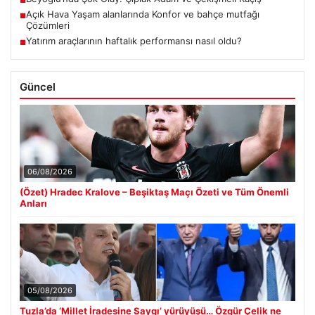
Açık Hava Yaşam alanlarında Konfor ve bahçe mutfağı
■
Çözümleri
Yatırım araçlarının haftalık performansı nasıl oldu?
■
Güncel
06/08/2026
(Özet) Hradec Kralove – Beşiktaş Maçı Özeti ve Tüm Önemli
Anları
05/08/2026
Tuzla’da ‘Millet İradesine Saygı’ yürüyüşü… Özgür Çelik ne