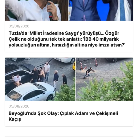
05/08/2026
Tuzla’da ‘Millet İradesine Saygı’ yürüyüşü… Özgür
Çelik ne olduğunu tek tek anlattı: ‘İBB 40 milyarlık
yolsuzluğun altına, hırsızlığın altına niye imza atsın?’
05/08/2026
Beyoğlu’nda Şok Olay: Çıplak Adam ve Çekişmeli
Kaçış