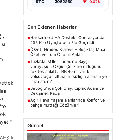
BTC
3052869
▼ -0.67%
Son Eklenen Haberler
i,
Hakkari’de JİHA Destekli Operasyonda
■
253 Kilo Uyuşturucu Ele Geçirildi
ara
(Özet) Hradec Kralove – Beşiktaş Maçı
■
Özeti ve Tüm Önemli Anları
ım
Tuzla’da ‘Millet İradesine Saygı’
■
yürüyüşü… Özgür Çelik ne olduğunu
tek tek anlattı: ‘İBB 40 milyarlık
yolsuzluğun altına, hırsızlığın altına niye
imza atsın?’
yetteki
Beyoğlu’nda Şok Olay: Çıplak Adam ve
■
ini
Çekişmeli Kaçış
zı
Açık Hava Yaşam alanlarında Konfor ve
■
bahçe mutfağı Çözümleri
'te
çok
yeti"
Güncel
AEŞ'li