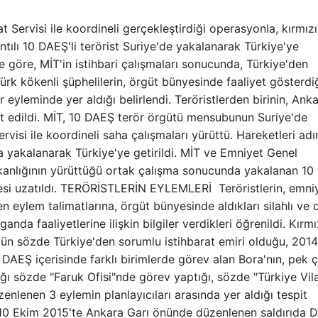
rat Servisi ile koordineli gerçekleştirdiği operasyonla, kırmızı
antılı 10 DAEŞ'li terörist Suriye'de yakalanarak Türkiye'ye
ye göre, MİT'in istihbari çalışmaları sonucunda, Türkiye'den
rk kökenli şüphelilerin, örgüt bünyesinde faaliyet gösterdiğ
 eyleminde yer aldığı belirlendi. Teröristlerden birinin, Ank
espit edildi. MİT, 10 DAEŞ terör örgütü mensubunun Suriye'de
rvisi ile koordineli saha çalışmaları yürüttü. Hareketleri ad
a yakalanarak Türkiye'ye getirildi. MİT ve Emniyet Genel
anlığının yürüttüğü ortak çalışma sonucunda yakalanan 10
üresi uzatıldı. TERÖRİSTLERİN EYLEMLERİ Teröristlerin, emni
n eylem talimatlarına, örgüt bünyesinde aldıkları silahlı ve d
nda faaliyetlerine ilişkin bilgiler verdikleri öğrenildi. Kırmı
ütün sözde Türkiye'den sorumlu istihbarat emiri olduğu, 2014
. DAEŞ içerisinde farklı birimlerde görev alan Bora'nın, pek 
ığı sözde "Faruk Ofisi"nde görev yaptığı, sözde "Türkiye Vila
zenlenen 3 eylemin planlayıcıları arasında yer aldığı tespit
 10 Ekim 2015'te Ankara Garı önünde düzenlenen saldırıda D