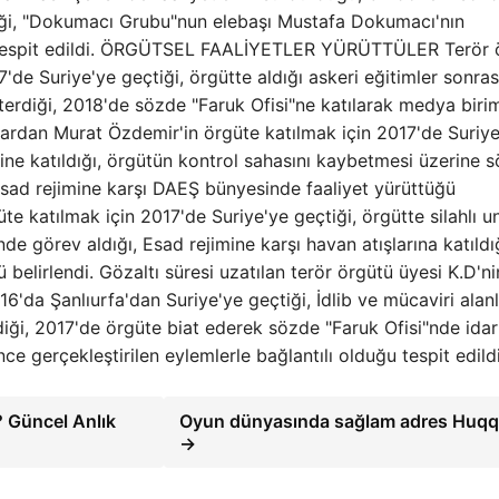
ttiği, "Dokumacı Grubu"nun elebaşı Mustafa Dokumacı'nın
üğü tespit edildi. ÖRGÜTSEL FAALİYETLER YÜRÜTTÜLER Terör 
'de Suriye'ye geçtiği, örgütte aldığı askeri eğitimler sonras
österdiği, 2018'de sözde "Faruk Ofisi"ne katılarak medya biri
nlardan Murat Özdemir'in örgüte katılmak için 2017'de Suriy
erine katıldığı, örgütün kontrol sahasını kaybetmesi üzerine 
 Esad rejimine karşı DAEŞ bünyesinde faaliyet yürüttüğü
üte katılmak için 2017'de Suriye'ye geçtiği, örgütte silahlı u
nde görev aldığı, Esad rejimine karşı havan atışlarına katıldı
belirlendi. Gözaltı süresi uzatılan terör örgütü üyesi K.D'ni
6'da Şanlıurfa'dan Suriye'ye geçtiği, İdlib ve mücaviri alan
terdiği, 2017'de örgüte biat ederek sözde "Faruk Ofisi"nde idar
ce gerçekleştirilen eylemlerle bağlantılı olduğu tespit edildi
? Güncel Anlık
Oyun dünyasında sağlam adres Huqq
→