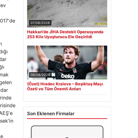
rev
2017'de
07/08/2026
Hakkari’de JİHA Destekli Operasyonda
253 Kilo Uyuşturucu Ele Geçirildi
n
dığı
dar
lı
lmak
06/08/2026
 gelen
(Özet) Hradec Kralove – Beşiktaş Maçı
Özeti ve Tüm Önemli Anları
adar
rinde
risinde
DAEŞ'e
Son Eklenen Firmalar
sek'in
de