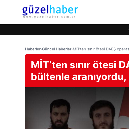
Haberler
›
Güncel Haberler
›
MİT’ten sınır ötesi DAEŞ operas
MİT’ten sınır ötesi 
bültenle aranıyordu,