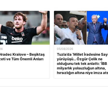
26
05/08/2026
Hradec Kralove – Beşiktaş
Tuzla’da ‘Millet İradesine Say
eti ve Tüm Önemli Anları
yürüyüşü… Özgür Çelik ne
olduğunu tek tek anlattı: ‘İBB
milyarlık yolsuzluğun altına,
hırsızlığın altına niye imza ats