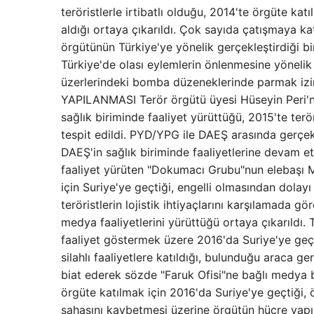
teröristlerle irtibatlı olduğu, 2014'te örgüte kat
aldığı ortaya çıkarıldı. Çok sayıda çatışmaya ka
örgütünün Türkiye'ye yönelik gerçekleştirdiği bir
Türkiye'de olası eylemlerin önlenmesine yönelik
üzerlerindeki bomba düzeneklerinde parmak iz
YAPILANMASI Terör örgütü üyesi Hüseyin Peri'ni
sağlık biriminde faaliyet yürüttüğü, 2015'te ter
tespit edildi. PYD/YPG ile DAEŞ arasında gerçekl
DAEŞ'in sağlık biriminde faaliyetlerine devam et
faaliyet yürüten "Dokumacı Grubu"nun elebaşı 
için Suriye'ye geçtiği, engelli olmasından dolayı
teröristlerin lojistik ihtiyaçlarını karşılamada
medya faaliyetlerini yürüttüğü ortaya çıkarıldı
faaliyet göstermek üzere 2016'da Suriye'ye geçti
silahlı faaliyetlere katıldığı, bulunduğu araca g
biat ederek sözde "Faruk Ofisi"ne bağlı medya b
örgüte katılmak için 2016'da Suriye'ye geçtiği, ör
sahasını kaybetmesi üzerine örgütün hücre yapıl