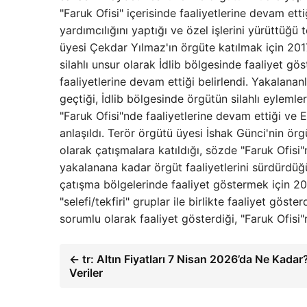
"Faruk Ofisi" içerisinde faaliyetlerine devam e
yardımcılığını yaptığı ve özel işlerini yürütt
üyesi Çekdar Yılmaz'ın örgüte katılmak için 2017
silahlı unsur olarak İdlib bölgesinde faaliyet g
faaliyetlerine devam ettiği belirlendi. Yakalana
geçtiği, İdlib bölgesinde örgütün silahlı eyleml
"Faruk Ofisi"nde faaliyetlerine devam ettiği ve
anlaşıldı. Terör örgütü üyesi İshak Günci'nin örg
olarak çatışmalara katıldığı, sözde "Faruk Ofisi"
yakalanana kadar örgüt faaliyetlerini sürdürdüğü 
çatışma bölgelerinde faaliyet göstermek için 201
"selefi/tekfiri" gruplar ile birlikte faaliyet gös
sorumlu olarak faaliyet gösterdiği, "Faruk Ofisi"n
← tr: Altın Fiyatları 7 Nisan 2026’da Ne Kadar
Veriler