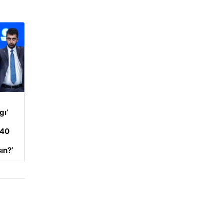
gı’
 40
ın?’