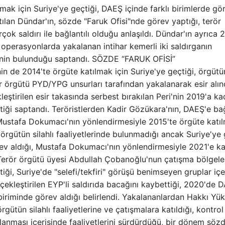
ılmak için Suriye'ye geçtiği, DAEŞ içinde farklı birimlerde gö
tılan Dündar'ın, sözde "Faruk Ofisi"nde görev yaptığı, terör
çok saldırı ile bağlantılı olduğu anlaşıldı. Dündar'ın ayrıca 
 operasyonlarda yakalanan intihar kemerli iki saldırganın
inin bulunduğu saptandı. SÖZDE “FARUK OFİSİ”
n de 2014'te örgüte katılmak için Suriye'ye geçtiği, örgütü
ör örgütü PYD/YPG unsurları tarafından yakalanarak esir alın
eştirilen esir takasında serbest bırakılan Peri'nin 2019'a ka
tiği saptandı. Teröristlerden Kadir Gözükara'nın, DAEŞ'e bağ
Mustafa Dokumacı'nın yönlendirmesiyle 2015'te örgüte katı
 örgütün silahlı faaliyetlerinde bulunmadığı ancak Suriye'ye
 görev aldığı, Mustafa Dokumacı'nın yönlendirmesiyle 2021'e k
. Terör örgütü üyesi Abdullah Çobanoğlu'nun çatışma bölgele
ği, Suriye'de "selefi/tekfiri" görüşü benimseyen gruplar içe
erçekleştirilen EYP'li saldırıda bacağını kaybettiği, 2020'de 
iriminde görev aldığı belirlendi. Yakalananlardan Hakkı Yük
gütün silahlı faaliyetlerine ve çatışmalara katıldığı, kontrol
anması içerisinde faaliyetlerini sürdürdüğü, bir dönem söz