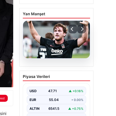
Yan Manşet
06.08.2026
(Özet) Hradec Kralove –
Piyasa Verileri
Beşiktaş Maçı Özeti ve
Tüm Önemli Anları
USD
47.71
▲ +0.16%
rest
EUR
55.04
• 0.00%
ALTIN
6541.5
▲ +0.75%
sini