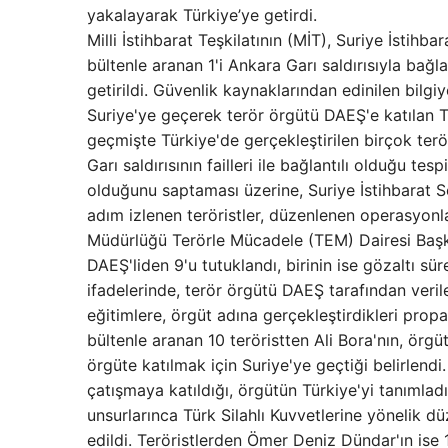
yakalayarak Türkiye’ye getirdi.
Milli İstihbarat Teşkilatının (MİT), Suriye İstihba
bültenle aranan 1'i Ankara Garı saldırısıyla bağl
getirildi. Güvenlik kaynaklarından edinilen bilgi
Suriye'ye geçerek terör örgütü DAEŞ'e katılan Tü
geçmişte Türkiye'de gerçekleştirilen birçok terör
Garı saldırısının failleri ile bağlantılı olduğu t
olduğunu saptaması üzerine, Suriye İstihbarat Se
adım izlenen teröristler, düzenlenen operasyonl
Müdürlüğü Terörle Mücadele (TEM) Dairesi Başk
DAEŞ'liden 9'u tutuklandı, birinin ise gözaltı s
ifadelerinde, terör örgütü DAEŞ tarafından verile
eğitimlere, örgüt adına gerçekleştirdikleri propaga
bültenle aranan 10 teröristten Ali Bora'nın, örg
örgüte katılmak için Suriye'ye geçtiği belirlendi
çatışmaya katıldığı, örgütün Türkiye'yi tanımlad
unsurlarınca Türk Silahlı Kuvvetlerine yönelik dü
edildi. Teröristlerden Ömer Deniz Dündar'ın ise