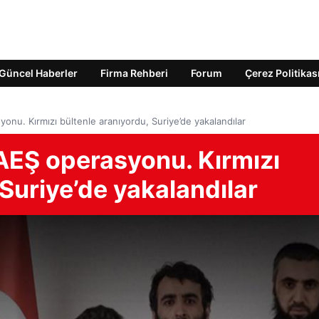
Güncel Haberler
Firma Rehberi
Forum
Çerez Politikas
yonu. Kırmızı bültenle aranıyordu, Suriye’de yakalandılar
DAEŞ operasyonu. Kırmızı
 Suriye’de yakalandılar