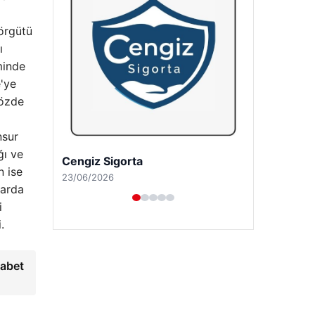
örgütü
ı
minde
e'ye
sözde
nsur
ğı ve
Hastaş Beton
n ise
26/05/2026
larda
i
.
abet