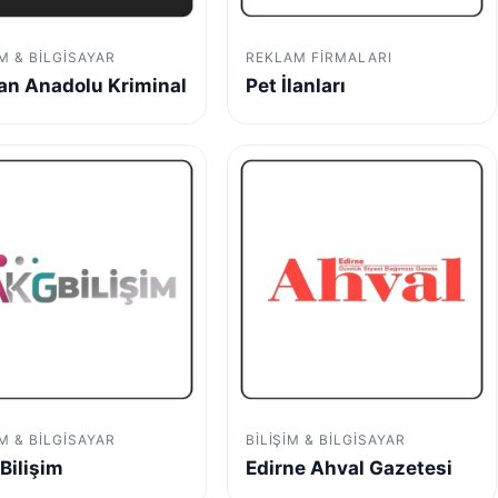
IM & BILGISAYAR
REKLAM FIRMALARI
n Anadolu Kriminal
Pet İlanları
IM & BILGISAYAR
BILIŞIM & BILGISAYAR
Bilişim
Edirne Ahval Gazetesi