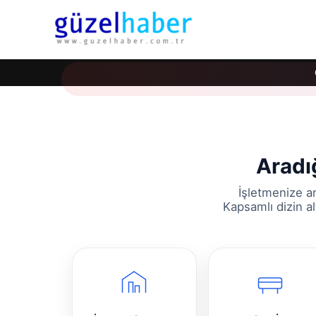
Aradığ
İşletmenize an
Kapsamlı dizin a