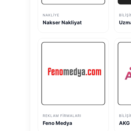
NAKLIYE
BILIŞ
Nakser Nakliyat
Uzma
REKLAM FIRMALARI
BILIŞ
Feno Medya
AKG 