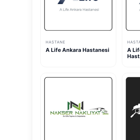
HASTANE
HAST
A Life Ankara Hastanesi
A Li
Hast