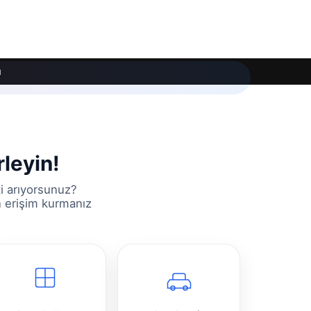
ı
rleyin!
ti arıyorsunuz?
n erişim kurmanız