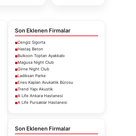
Son Eklenen Firmalar
Cengiz Sigorta
■
Hastaş Beton
■
Bulkoon Toptan Ayakkabı
■
Magusa Night Club
■
Girne Night Club
■
Ladiksan Parke
■
Enes Kaplan Avukatlık Bürosu
■
Trend Yapı Akustik
■
A Life Ankara Hastanesi
■
A Life Pursaklar Hastanesi
■
ne Night
Ladiksan Parke
Enes Kaplan
Club
Avukatlık
Bürosu
Son Eklenen Firmalar