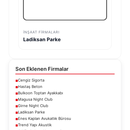
İNŞAAT FIRMALARI
Ladiksan Parke
Son Eklenen Firmalar
Cengiz Sigorta
■
Hastaş Beton
■
Bulkoon Toptan Ayakkabı
■
Magusa Night Club
■
Girne Night Club
■
Ladiksan Parke
■
Enes Kaplan Avukatlık Bürosu
■
Trend Yapı Akustik
■