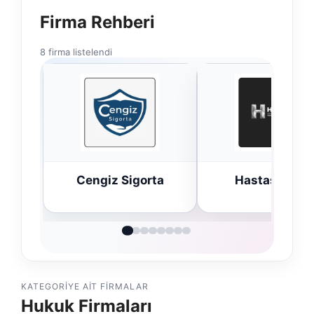
Firma Rehberi
8 firma listelendi
ta
Hastaş Beton
Bulkoon Topta
Ayakkabı
KATEGORIYE AIT FIRMALAR
Hukuk Firmaları