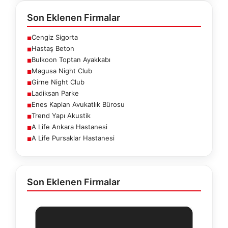
Son Eklenen Firmalar
Cengiz Sigorta
■
Hastaş Beton
■
Bulkoon Toptan Ayakkabı
■
Magusa Night Club
■
Girne Night Club
■
Ladiksan Parke
■
Enes Kaplan Avukatlık Bürosu
■
Trend Yapı Akustik
■
A Life Ankara Hastanesi
■
A Life Pursaklar Hastanesi
■
Son Eklenen Firmalar