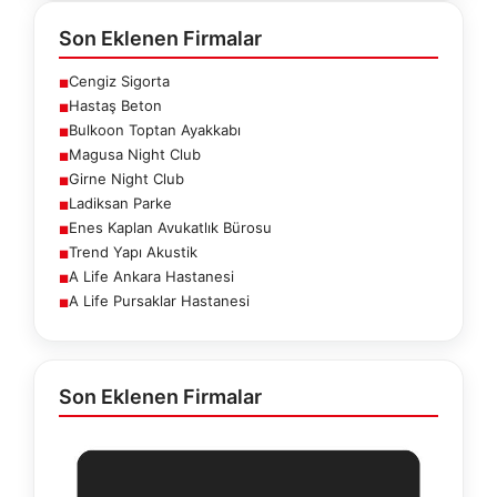
Son Eklenen Firmalar
Cengiz Sigorta
■
Hastaş Beton
■
Bulkoon Toptan Ayakkabı
■
Magusa Night Club
■
Girne Night Club
■
Ladiksan Parke
■
Enes Kaplan Avukatlık Bürosu
■
Trend Yapı Akustik
■
A Life Ankara Hastanesi
■
A Life Pursaklar Hastanesi
■
Son Eklenen Firmalar