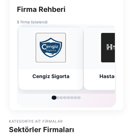
Firma Rehberi
8 firma listelendi
ta
Hastaş Beton
Bulkoon Topta
Ayakkabı
KATEGORIYE AIT FIRMALAR
Sektörler Firmaları