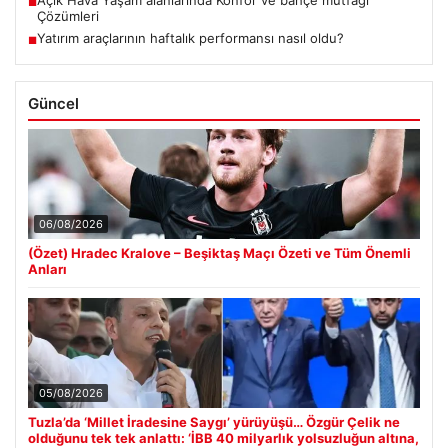
■
Çözümleri
Yatırım araçlarının haftalık performansı nasıl oldu?
■
Güncel
06/08/2026
(Özet) Hradec Kralove – Beşiktaş Maçı Özeti ve Tüm Önemli
Anları
05/08/2026
Tuzla’da ‘Millet İradesine Saygı’ yürüyüşü… Özgür Çelik ne
olduğunu tek tek anlattı: ‘İBB 40 milyarlık yolsuzluğun altına,