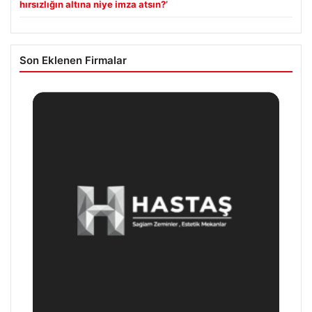
hırsızlığın altına niye imza atsın?’
Son Eklenen Firmalar