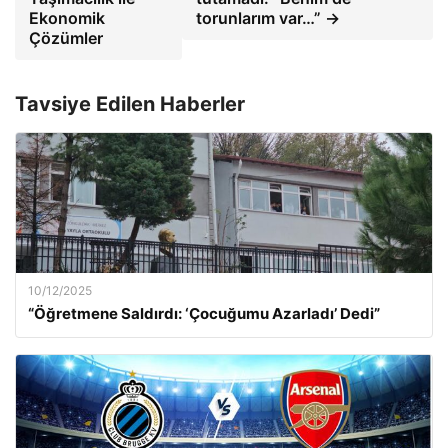
Ekonomik
torunlarım var…” →
Çözümler
Tavsiye Edilen Haberler
10/12/2025
“Öğretmene Saldırdı: ‘Çocuğumu Azarladı’ Dedi”