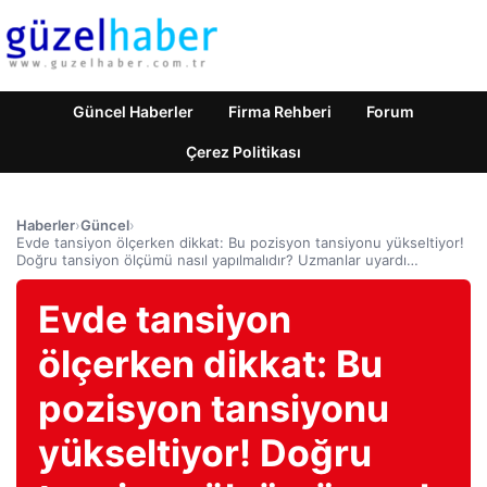
Güncel Haberler
Firma Rehberi
Forum
Çerez Politikası
Haberler
›
Güncel
›
Evde tansiyon ölçerken dikkat: Bu pozisyon tansiyonu yükseltiyor!
Doğru tansiyon ölçümü nasıl yapılmalıdır? Uzmanlar uyardı…
Evde tansiyon
ölçerken dikkat: Bu
pozisyon tansiyonu
yükseltiyor! Doğru