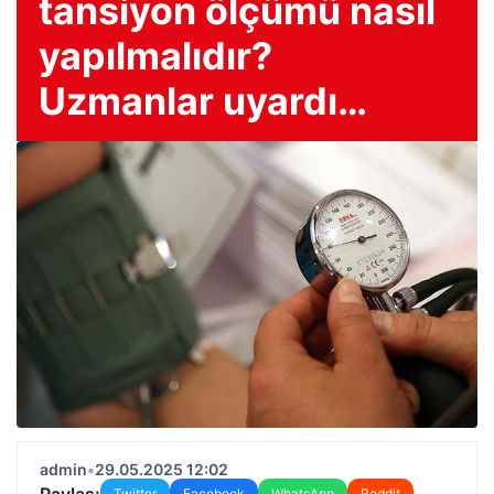
tansiyon ölçümü nasıl
yapılmalıdır?
Uzmanlar uyardı…
admin
•
29.05.2025 12:02
Paylaş:
Twitter
Facebook
WhatsApp
Reddit