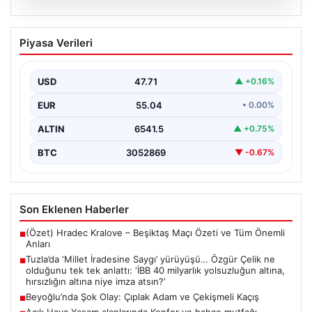
05.08.2026
Tuzla’da ‘Millet İradesine Saygı’
Piyasa Verileri
yürüyüşü… Özgür Çelik ne olduğunu tek
tek anlattı: ‘İBB 40 milyarlık yolsuzluğun
altına, hırsızlığın altına niye imza atsın?’
USD
47.71
▲ +0.16%
{ “title”: “Tuzla’da ‘Millet İradesine Saygı’ Yürüyüşü ve
EUR
55.04
• 0.00%
Özgür Çelik’ten Açıklamalar”, “content”: “ Tuzla…
ALTIN
6541.5
▲ +0.75%
BTC
3052869
▼ -0.67%
Son Eklenen Haberler
(Özet) Hradec Kralove – Beşiktaş Maçı Özeti ve Tüm Önemli
■
Anları
Tuzla’da ‘Millet İradesine Saygı’ yürüyüşü… Özgür Çelik ne
■
olduğunu tek tek anlattı: ‘İBB 40 milyarlık yolsuzluğun altına,
hırsızlığın altına niye imza atsın?’
Beyoğlu’nda Şok Olay: Çıplak Adam ve Çekişmeli Kaçış
■
Açık Hava Yaşam alanlarında Konfor ve bahçe mutfağı