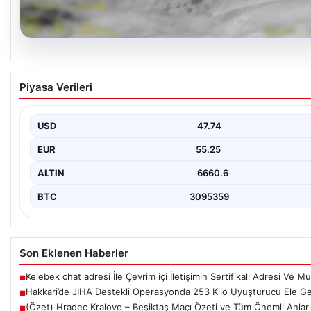
07.08.2026
Hakkari’de JİHA Destekli Operasyonda 253 Ki
Piyasa Verileri
Ele Geçirildi
İçişleri Bakanlığı tarafından yapılan açıklamaya göre, Hakkari’de 
tarafından gerçekleştirilen ve Jandarma İnsansız…
USD
47.74
EUR
55.25
ALTIN
6660.6
BTC
3095359
Son Eklenen Haberler
Kelebek chat adresi İle Çevrim içi İletişimin Sertifikalı Adresi Ve
■
Hakkari’de JİHA Destekli Operasyonda 253 Kilo Uyuşturucu Ele Geç
■
(Özet) Hradec Kralove – Beşiktaş Maçı Özeti ve Tüm Önemli Anları
■