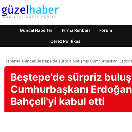
Güncel Haberler
Firma Rehberi
Forum
Çerez Politikası
Haberler
›
Güncel
›
Beştepe'de sürpriz buluşma! Cumhurbaşkanı Erdoğan,
Beştepe'de sürpriz bulu
Cumhurbaşkanı Erdoğan
Bahçeli'yi kabul etti