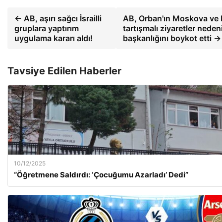
← AB, aşırı sağcı İsrailli
AB, Orban'ın Moskova ve P
gruplara yaptırım
tartışmalı ziyaretler neden
uygulama kararı aldı!
başkanlığını boykot etti →
Tavsiye Edilen Haberler
10/12/2025
“Öğretmene Saldırdı: ‘Çocuğumu Azarladı’ Dedi”