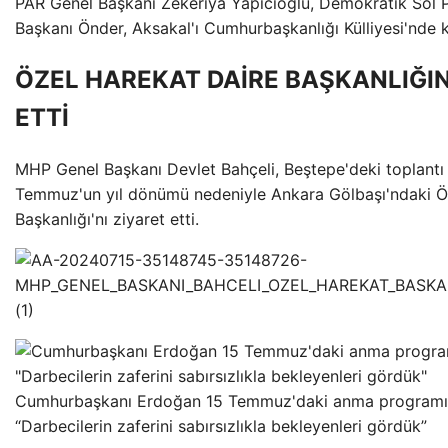
PAR Genel Başkanı Zekeriya Yapıcıoğlu, Demokratik Sol 
Başkanı Önder, Aksakal'ı Cumhurbaşkanlığı Külliyesi'nde k
ÖZEL HAREKAT DAİRE BAŞKANLIĞIN
ETTİ
MHP Genel Başkanı Devlet Bahçeli, Beştepe'deki toplantı
Temmuz'un yıl dönümü nedeniyle Ankara Gölbaşı'ndaki Ö
Başkanlığı'nı ziyaret etti.
Cumhurbaşkanı Erdoğan 15 Temmuz'daki anma programı
“Darbecilerin zaferini sabırsızlıkla bekleyenleri gördük”