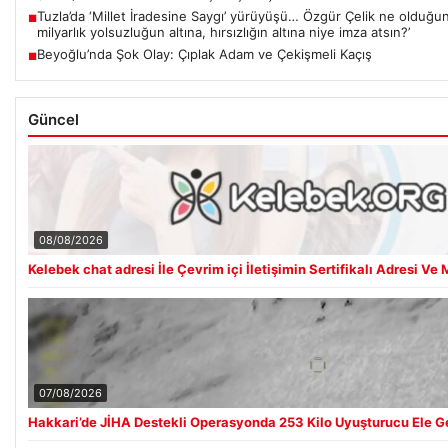
Tuzla’da ‘Millet İradesine Saygı’ yürüyüşü… Özgür Çelik ne olduğunu
■
milyarlık yolsuzluğun altına, hırsızlığın altına niye imza atsın?’
Beyoğlu’nda Şok Olay: Çıplak Adam ve Çekişmeli Kaçış
■
Güncel
08/08/2026
Kelebek chat adresi İle Çevrim içi İletişimin Sertifikalı Adresi 
07/08/2026
Hakkari’de JİHA Destekli Operasyonda 253 Kilo Uyuşturucu Ele Ge