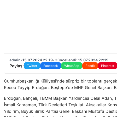
admin
•
15.07.2024 22:19
•
Güncellendi: 15.07.2024 22:19
Paylaş:
Twitter
Facebook
WhatsApp
Reddit
Pinterest
Cumhurbaşkanlığı Külliyesi'nde sürpriz bir toplantı gerçe
Recep Tayyip Erdoğan, Beştepe'de MHP Genel Başkanı Bahç
Erdoğan, Bahçeli, TBMM Başkan Yardımcısı Celal Adan, 
İsmail Kahraman, Türk Devletleri Teşkilatı Aksakallar Kons
Yıldırım, Büyük Birlik Partisi Genel Başkanı Mustafa Destic