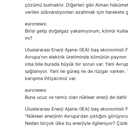
çözümü bulmaktır. Diğerleri gibi Alman hükümeti
verilen sübvansiyonları azaltmak için harekete 
euronews:
Birisi gelip doğalgaz yakamıyorum, kömür kul
mı?
Uluslararası Enerji Ajansı (IEA) baş ekonomisti Fa
Avrupa'nın elektrik üretiminde kömürün payının a
olsa bile burada büyük bir sorun var. Yani Avru
sağlanıyor. Yani ne güneş ne ​​de rüzgar varken.
karışıma ihtiyacımız var.
euronews:
Buna ucuz ve temiz olan nükleer enerji de dahil
Uluslararası Enerji Ajansı (IEA) baş ekonomisti Fa
“Nükleer enerjinin Avrupa'dan çıktığını görüyoru
Neden birçok ülke bu enerjiyle ilgileniyor? Çünkü