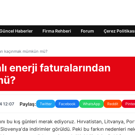
Güncel Haberler
Firma Rehberi
Forum
Çerez Politikas
ından kaçınmak mümkün mü?
ı enerji faturalarından
mü?
Paylaş:
4 12:07
Twitter
Facebook
WhatsApp
Reddit
Pinte
ını bu kış günleri merak ediyoruz. Hırvatistan, Litvanya, Por
Slovenya'da indirimler görüldü. Peki bu farkın nedenleri nel