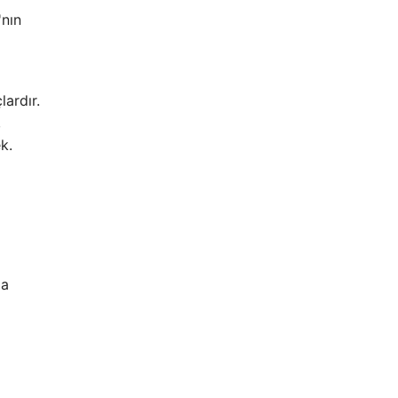
'nın
lardır.
,
k.
pa