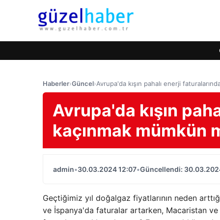
Haberler
›
Güncel
›
Avrupa'da kışın pahalı enerji faturalar
Avrupa'da kışın pahal
kaçınmak mümkün 
admin
•
30.03.2024 12:07
•
Güncellendi: 30.03.202
Geçtiğimiz yıl doğalgaz fiyatlarının neden arttığ
ve İspanya'da faturalar artarken, Macaristan ve 