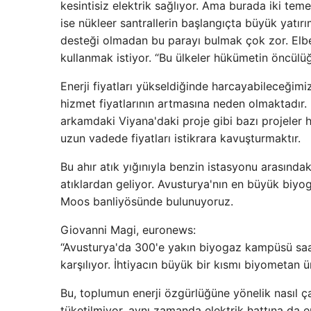
kesintisiz elektrik sağlıyor. Ama burada iki tem
ise nükleer santrallerin başlangıçta büyük yatırı
desteği olmadan bu parayı bulmak çok zor. Elbet
kullanmak istiyor. “Bu ülkeler hükümetin öncülüğü
Enerji fiyatları yükseldiğinde harcayabileceğimi
hizmet fiyatlarının artmasına neden olmaktadır.
arkamdaki Viyana'daki proje gibi bazı projeler h
uzun vadede fiyatları istikrara kavuşturmaktır.
Bu ahır atık yığınıyla benzin istasyonu arasınd
atıklardan geliyor. Avusturya'nın en büyük biy
Moos banliyösünde bulunuyoruz.
Giovanni Magi, euronews:
“Avusturya'da 300'e yakın biyogaz kampüsü saatt
karşılıyor. İhtiyacın büyük bir kısmı biyometan ür
Bu, toplumun enerji özgürlüğüne yönelik nasıl ça
tüketilmiyor, aynı zamanda elektrik hattına da en