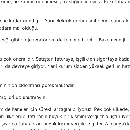
a kime, ne zaman ödenmesi gerektiğini bilirsiniz. Peki faturan
 ne kadar ödediği… Yani elektrik üretim ünitelerini satın al
adara mal olduğu.
eği gibi bir jeneratörden de temin edilebilir. Bazen enerji
tı çok önemlidir. Satıştan faturaya, işçilikten sigortaya kad
rı da devreye giriyor. Yani kurum sizden yüksek gerilim hat
ımının da eklenmesi gerekmektedir.
ergileri de unutmayın.
m de haneler için sürekli arttığını biliyoruz. Pek çok ülkede,
n ülkelerde, faturanın büyük bir kısmını vergiler oluşturuyor
şıyorsa faturanızın büyük kısmı vergilere gider. Almanya'd