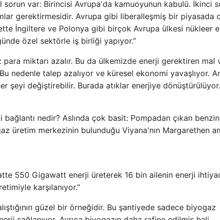
el sorun var: Birincisi Avrupa'da kamuoyunun kabulü. İkinci 
mlar gerektirmesidir. Avrupa gibi liberalleşmiş bir piyasada 
te İngiltere ve Polonya gibi birçok Avrupa ülkesi nükleer en
nde özel sektörle iş birliği yapıyor.”
z para miktarı azalır. Bu da ülkemizde enerji gerektiren mal 
 Bu nedenle talep azalıyor ve küresel ekonomi yavaşlıyor. 
er şeyi değiştirebilir. Burada atıklar enerjiye dönüştürülüyo
aki bağlantı nedir? Aslında çok basit: Pompadan çıkan benzin
ogaz üretim merkezinin bulunduğu Viyana'nın Margarethen a
e 550 Gigawatt enerji üreterek 16 bin ailenin enerji ihtiyac
etimiyle karşılanıyor.”
lıştığının güzel bir örneğidir. Bu şantiyede sadece biyogaz
erji sağlanıyor. Ayrıca biyogazın daha rafine edilmiş hali