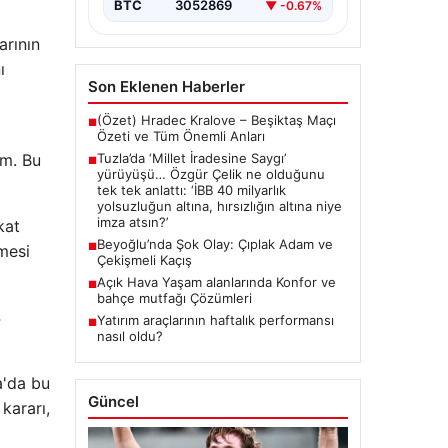
{ “title”: “Tuzla’da ‘Millet İradesine
BTC
3052869
▼ -0.67%
Saygı’ Yürüyüşü ve Özgür
Çelik’ten Açıklamalar”, “content”: “
arının
Tuzla…
ı
Son Eklenen Haberler
(Özet) Hradec Kralove – Beşiktaş Maçı
■
Özeti ve Tüm Önemli Anları
um. Bu
Tuzla’da ‘Millet İradesine Saygı’
■
yürüyüşü… Özgür Çelik ne olduğunu
tek tek anlattı: ‘İBB 40 milyarlık
yolsuzluğun altına, hırsızlığın altına niye
imza atsın?’
kat
Beyoğlu’nda Şok Olay: Çıplak Adam ve
■
mesi
Çekişmeli Kaçış
Açık Hava Yaşam alanlarında Konfor ve
■
bahçe mutfağı Çözümleri
4
Yatırım araçlarının haftalık performansı
■
nasıl oldu?
a'da bu
Güncel
kararı,