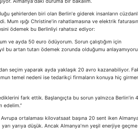
laşıyor. Almanya'daki duruma bir bakalım.
duğu şehirlerden biri olan Berlin'e giderek insanların cüzdanl
di. Mum ışığı Christine'in rahatlamasına ve elektrik faturasın
sini ödemek bu Berlinliyi rahatsız ediyor:
rum ve ayda 50 euro ödüyorum. Sorun çalıştığım için
ıl bu artan tutarı ödemek zorunda olduğumu anlayamıyor
sından seçim yaparak ayda yaklaşık 20 avro kazanabiliyor. Fa
umun temel nedeni ise tedarikçi firmaların konuya hiç girme
diklerini fark ettik. Başlangıçta bu sorun yalnızca Berlin'in 
m edelim.”
. Avrupa ortalaması kilovatsaat başına 20 sent iken Almany
a yarı yarıya düşük. Ancak Almanya'nın yeşil enerjiye geçme 