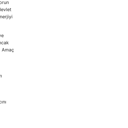
sorun
devlet
erjiyi
ve
Ancak
r. Amaç
m
ını