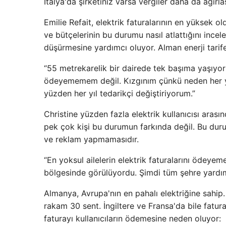
İtalya'da şirketiniz varsa vergiler daha da ağır
Emilie Refait, elektrik faturalarının en yüksek ol
ve bütçelerinin bu durumu nasıl atlattığını incele
düşürmesine yardımcı oluyor. Alman enerji tarife
“55 metrekarelik bir dairede tek başıma yaşıyo
ödeyememem değil. Kızgınım çünkü neden her y
yüzden her yıl tedarikçi değiştiriyorum.”
Christine yüzden fazla elektrik kullanıcısı ara
pek çok kişi bu durumun farkında değil. Bu dur
ve reklam yapmamasıdır.
“En yoksul ailelerin elektrik faturalarını ödeyeme
bölgesinde görülüyordu. Şimdi tüm şehre yardı
Almanya, Avrupa'nın en pahalı elektriğine sahip
rakam 30 sent. İngiltere ve Fransa'da bile fatur
faturayı kullanıcıların ödemesine neden oluyor: