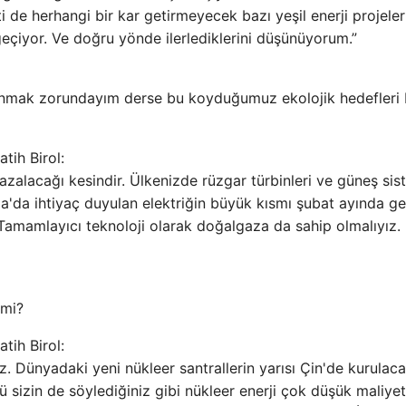
 de herhangi bir kar getirmeyecek bazı yeşil enerji projeler
geçiyor. Ve doğru yönde ilerlediklerini düşünüyorum.”
lanmak zorundayım derse bu koyduğumuz ekolojik hedefleri
tih Birol:
zalacağı kesindir. Ülkenizde rüzgar türbinleri ve güneş sis
pa'da ihtiyaç duyulan elektriğin büyük kısmı şubat ayında ge
 Tamamlayıcı teknoloji olarak doğalgaza da sahip olmalıyız. 
 mi?
tih Birol:
z. Dünyadaki yeni nükleer santrallerin yarısı Çin'de kurulaca
 sizin de söylediğiniz gibi nükleer enerji çok düşük maliyetl