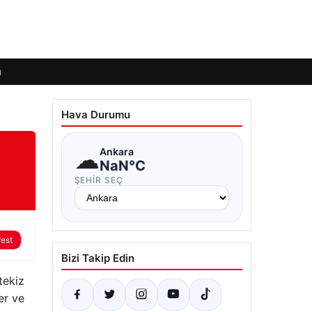
ı
Hava Durumu
☁
Ankara
NaN°C
ŞEHIR SEÇ
rest
Bizi Takip Edin
tekiz
er ve