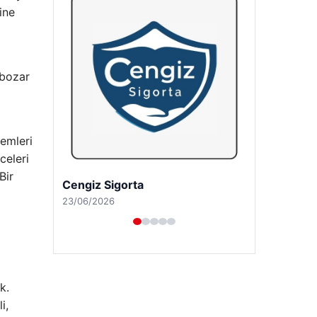
ine
 bozar
temleri
celeri
Bir
Hastaş Beton
26/05/2026
k.
i,