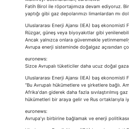
Fatih Birol ile röportajımıza devam ediyoruz. Bi
yaptığı gibi gaz depolarımızı limanlardan mı do
Uluslararası Enerji Ajansı (IEA) baş ekonomisti Fa
Rüzgar, güneş veya biyoyakıtlar gibi yenilenebilir
Ancak yalnızca onlara güvenmekle yetinmemeliy
Avrupa enerji sisteminde doğalgaz açısından çok
euronews:
Sizce Avrupalı ​​tüketiciler daha ucuz doğal ga
Uluslararası Enerji Ajansı (IEA) baş ekonomisti Fa
“Bu Avrupalı ​​hükümetlere ve şirketlere bağlı. A
Afrika'dan giderek daha fazla sıvılaştırılmış ga
hükümetleri bir araya gelir ve Rus ortaklarıyla iyi
euronews:
Avrupa'yı birbirine bağlamak ve enerji politikası