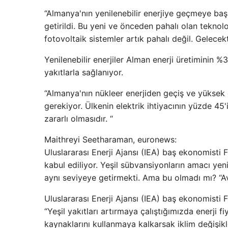
“Almanya'nın yenilenebilir enerjiye geçmeye başl
getirildi. Bu yeni ve önceden pahalı olan teknolo
fotovoltaik sistemler artık pahalı değil. Gelece
Yenilenebilir enerjiler Alman enerji üretiminin %
yakıtlarla sağlanıyor.
“Almanya'nın nükleer enerjiden geçiş ve yüksek
gerekiyor. Ülkenin elektrik ihtiyacının yüzde 45
zararlı olmasıdır. “
Maithreyi Seetharaman, euronews:
Uluslararası Enerji Ajansı (IEA) baş ekonomisti F
kabul ediliyor. Yeşil sübvansiyonların amacı yeni
aynı seviyeye getirmekti. Ama bu olmadı mı? “Av
Uluslararası Enerji Ajansı (IEA) baş ekonomisti Fa
“Yeşil yakıtları artırmaya çalıştığımızda enerji
kaynaklarını kullanmaya kalkarsak iklim değişikli