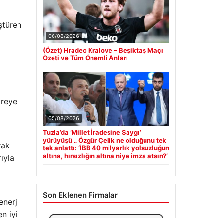
ştüren
06/08/2026
(Özet) Hradec Kralove – Beşiktaş Maçı
Özeti ve Tüm Önemli Anları
vreye
05/08/2026
Tuzla’da ‘Millet İradesine Saygı’
yürüyüşü… Özgür Çelik ne olduğunu tek
rak
tek anlattı: ‘İBB 40 milyarlık yolsuzluğun
altına, hırsızlığın altına niye imza atsın?’
rıyla
Son Eklenen Firmalar
enerji
n iyi