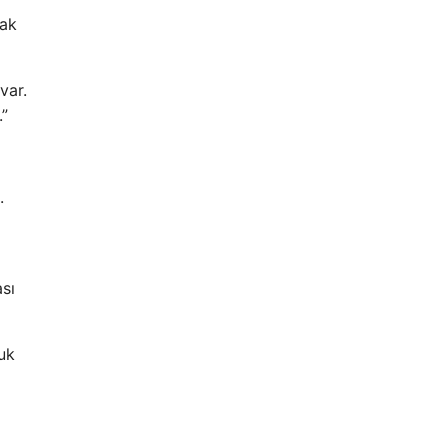
rak
var.
.”
.
sı
luk