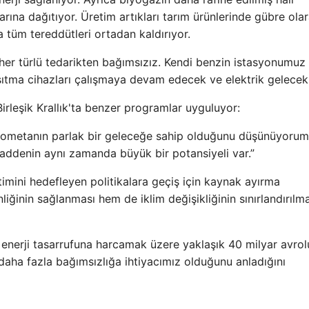
ına dağıtıyor. Üretim artıkları tarım ürünlerinde gübre ola
a tüm tereddütleri ortadan kaldırıyor.
 her türlü tedarikten bağımsızız. Kendi benzin istasyonumuz 
sıtma cihazları çalışmaya devam edecek ve elektrik gelecek
irleşik Krallık'ta benzer programlar uyguluyor:
yometanın parlak bir geleceğe sahip olduğunu düşünüyorum
addenin aynı zamanda büyük bir potansiyeli var.”
timini hedefleyen politikalara geçiş için kaynak ayırma
ğinin sağlanması hem de iklim değişikliğinin sınırlandırılma
e enerji tasarrufuna harcamak üzere yaklaşık 40 milyar avro
rin daha fazla bağımsızlığa ihtiyacımız olduğunu anladığını