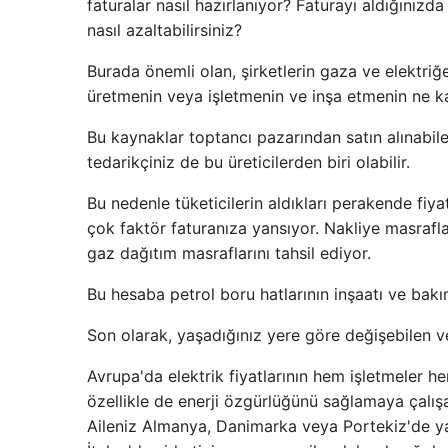
faturalar nasıl hazırlanıyor? Faturayı aldığınızd
nasıl azaltabilirsiniz?
Burada önemli olan, şirketlerin gaza ve elektriğe
üretmenin veya işletmenin ve inşa etmenin ne k
Bu kaynaklar toptancı pazarından satın alınabilec
tedarikçiniz de bu üreticilerden biri olabilir.
Bu nedenle tüketicilerin aldıkları perakende fiya
çok faktör faturanıza yansıyor. Nakliye masrafla
gaz dağıtım masraflarını tahsil ediyor.
Bu hesaba petrol boru hatlarının inşaatı ve bak
Son olarak, yaşadığınız yere göre değişebilen v
Avrupa'da elektrik fiyatlarının hem işletmeler he
özellikle de enerji özgürlüğünü sağlamaya çalışa
Aileniz Almanya, Danimarka veya Portekiz'de ya