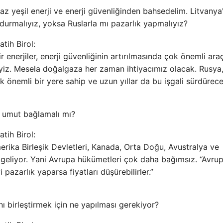
raz yeşil enerji ve enerji güvenliğinden bahsedelim. Litvanya
ldurmalıyız, yoksa Ruslarla mı pazarlık yapmalıyız?
tih Birol:
 enerjiler, enerji güvenliğinin artırılmasında çok önemli araç
iz. Mesela doğalgaza her zaman ihtiyacımız olacak. Rusya
 önemli bir yere sahip ve uzun yıllar da bu işgali sürdürece
za umut bağlamalı mı?
tih Birol:
merika Birleşik Devletleri, Kanada, Orta Doğu, Avustralya ve
z geliyor. Yani Avrupa hükümetleri çok daha bağımsız. “Avru
 pazarlık yaparsa fiyatları düşürebilirler.”
nı birleştirmek için ne yapılması gerekiyor?