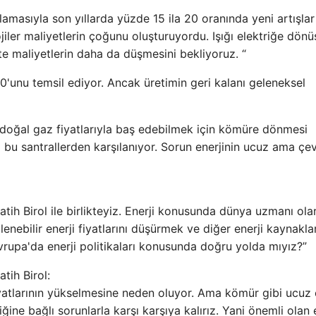
amasıyla son yıllarda yüzde 15 ila 20 oranında yeni artışlar
jiler maliyetlerin çoğunu oluşturuyordu. Işığı elektriğe dönü
kte maliyetlerin daha da düşmesini bekliyoruz. “
30'unu temsil ediyor. Ancak üretimin geri kalanı geleneksel
 doğal gaz fiyatlarıyla baş edebilmek için kömüre dönmesi
'i bu santrallerden karşılanıyor. Sorun enerjinin ucuz ama çe
atih Birol ile birlikteyiz. Enerji konusunda dünya uzmanı ola
lenebilir enerji fiyatlarını düşürmek ve diğer enerji kaynakla
rupa'da enerji politikaları konusunda doğru yolda mıyız?”
tih Birol:
 fiyatlarının yükselmesine neden oluyor. Ama kömür gibi ucuz 
ğine bağlı sorunlarla karşı karşıya kalırız. Yani önemli olan e