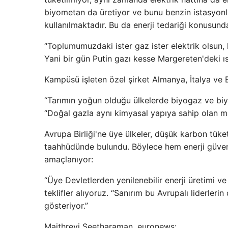
biyometan da üretiyor ve bunu benzin istasyonlar
kullanılmaktadır. Bu da enerji tedariği konusund
“Toplumumuzdaki ister gaz ister elektrik olsun,
Yani bir gün Putin gazı kesse Margereten'deki ı
Kampüsü işleten özel şirket Almanya, İtalya ve B
“Tarımın yoğun olduğu ülkelerde biyogaz ve bi
“Doğal gazla aynı kimyasal yapıya sahip olan m
Avrupa Birliği'ne üye ülkeler, düşük karbon tüke
taahhüdünde bulundu. Böylece hem enerji güvenli
amaçlanıyor:
“Üye Devletlerden yenilenebilir enerji üretimi v
teklifler alıyoruz. “Sanırım bu Avrupalı ​​liderle
gösteriyor.”
Maithreyi Seetharaman, euronews: