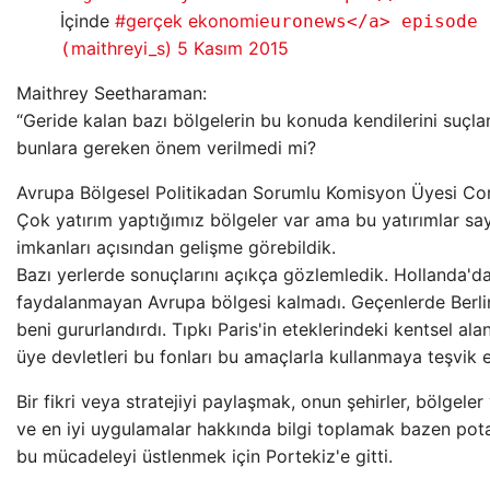
İçinde
#gerçek ekonomi
euronews</a> episode 
maithreyi_s)
5 Kasım 2015
(
Maithrey Seetharaman:
“Geride kalan bazı bölgelerin bu konuda kendilerini suç
bunlara gereken önem verilmedi mi?
Avrupa Bölgesel Politikadan Sorumlu Komisyon Üyesi Cor
Çok yatırım yaptığımız bölgeler var ama bu yatırımlar s
imkanları açısından gelişme görebildik.
Bazı yerlerde sonuçlarını açıkça gözlemledik. Hollanda'
faydalanmayan Avrupa bölgesi kalmadı. Geçenlerde Berlin
beni gururlandırdı. Tıpkı Paris'in eteklerindeki kentsel a
üye devletleri bu fonları bu amaçlarla kullanmaya teşvik e
Bir fikri veya stratejiyi paylaşmak, onun şehirler, bölgele
ve en iyi uygulamalar hakkında bilgi toplamak bazen potan
bu mücadeleyi üstlenmek için Portekiz'e gitti.