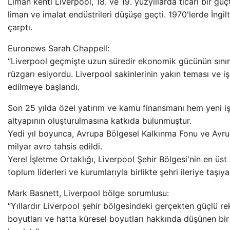
Liman kenti Liverpool, 18. ve 19. yüzyıllarda ticari bir gü
liman ve imalat endüstrileri düşüşe geçti. 1970'lerde İngil
çarptı.
Euronews Sarah Chappell:
“Liverpool geçmişte uzun süredir ekonomik gücünün sını
rüzgarı esiyordu. Liverpool sakinlerinin yakın teması ve i
edilmeye başlandı.
Son 25 yılda özel yatırım ve kamu finansmanı hem yeni iş
altyapının oluşturulmasına katkıda bulunmuştur.
Yedi yıl boyunca, Avrupa Bölgesel Kalkınma Fonu ve Avrup
milyar avro tahsis edildi.
Yerel İşletme Ortaklığı, Liverpool Şehir Bölgesi'nin en üst 
toplum liderleri ve kurumlarıyla birlikte şehri ileriye taşıyab
Mark Basnett, Liverpool bölge sorumlusu:
“Yıllardır Liverpool şehir bölgesindeki gerçekten güçlü re
boyutları ve hatta küresel boyutları hakkında düşünen bir 