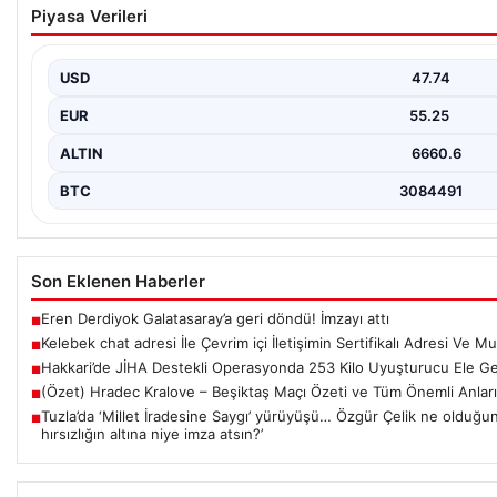
Piyasa Verileri
Deneyimi
Sanal dünyasında bireylerin kaliteli bir biçimde bağlantı sağlamas
olarak…
USD
47.74
EUR
55.25
ALTIN
6660.6
BTC
3084491
Son Eklenen Haberler
Eren Derdiyok Galatasaray’a geri döndü! İmzayı attı
■
Kelebek chat adresi İle Çevrim içi İletişimin Sertifikalı Adresi Ve
■
Hakkari’de JİHA Destekli Operasyonda 253 Kilo Uyuşturucu Ele Geç
■
(Özet) Hradec Kralove – Beşiktaş Maçı Özeti ve Tüm Önemli Anları
■
Tuzla’da ‘Millet İradesine Saygı’ yürüyüşü… Özgür Çelik ne olduğunu 
■
hırsızlığın altına niye imza atsın?’