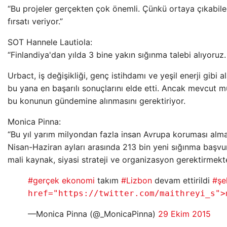
“Bu projeler gerçekten çok önemli. Çünkü ortaya çıkabi
fırsatı veriyor.”
SOT Hannele Lautiola:
“Finlandiya'dan yılda 3 bine yakın sığınma talebi alıyoruz
Urbact, iş değişikliği, genç istihdamı ve yeşil enerji gibi
bu yana en başarılı sonuçlarını elde etti. Ancak mevcut mül
bu konunun gündemine alınmasını gerektiriyor.
Monica Pinna:
“Bu yıl yarım milyondan fazla insan Avrupa koruması alma
Nisan-Haziran ayları arasında 213 bin yeni sığınma başvuru
mali kaynak, siyasi strateji ve organizasyon gerektirmekte
#gerçek ekonomi
takım
#Lizbon
devam ettirildi
#şeh
href="https://twitter.com/maithreyi_s">
—Monica Pinna (@_MonicaPinna)
29 Ekim 2015