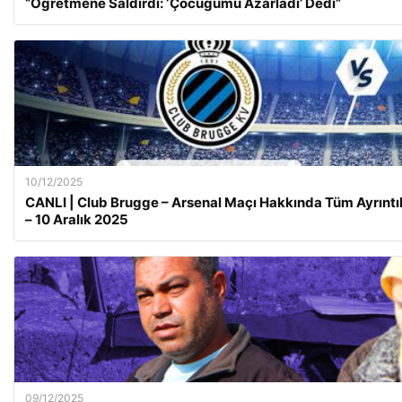
“Öğretmene Saldırdı: ‘Çocuğumu Azarladı’ Dedi”
10/12/2025
CANLI | Club Brugge – Arsenal Maçı Hakkında Tüm Ayrıntı
– 10 Aralık 2025
09/12/2025