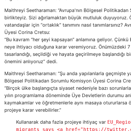
Maithreyi Seetharaman: “Avrupa'nın Bölgesel Politikadan
birlikteyiz. Sizi ağırlamaktan büyük mutluluk duyuyoruz.
vatandaşlar için “ortaklık” tanımını nasıl tanımlarsınız?
Üyesi Corina Cretsu:
“Bu kavram “her şeyi kapsayan” anlamına geliyor. Çünkü 
neye ihtiyacı olduğuna karar veremiyoruz. Önümüzdeki 7 
tasarlandığı, seçildiği ve hayata geçirilmeye başlandığı b
önemini anlıyoruz” dedi.
Maithreyi Seetharaman: “Şu anda yapılanlarla geçmişte ya
Bölgesel Politikadan Sorumlu Komisyon Üyesi Corina Cre
“Birçok ülke başlangıçta siyaset nedeniyle bazı sorunlarla
yılın programlama döneminde Üye Devletlerin durumu an
kaymakamlar ve öğretmenlerle aynı masaya otururlarsa ö
projeye karar verebilirler.”
Kullanarak daha fazla projeye ihtiyaç var
EU_Regio
migrants says <a href="https://twitter.