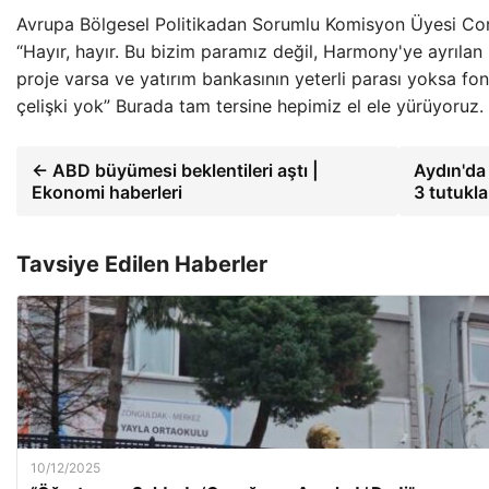
Avrupa Bölgesel Politikadan Sorumlu Komisyon Üyesi Cor
“Hayır, hayır. Bu bizim paramız değil, Harmony'ye ayrılan 
proje varsa ve yatırım bankasının yeterli parası yoksa fon
çelişki yok” Burada tam tersine hepimiz el ele yürüyoruz.
← ABD büyümesi beklentileri aştı |
Aydın'da
Ekonomi haberleri
3 tutukl
Tavsiye Edilen Haberler
10/12/2025