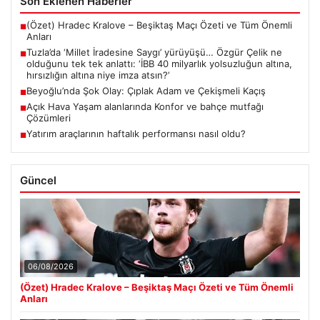
Son Eklenen Haberler
(Özet) Hradec Kralove – Beşiktaş Maçı Özeti ve Tüm Önemli
■
Anları
Tuzla’da ‘Millet İradesine Saygı’ yürüyüşü… Özgür Çelik ne
■
olduğunu tek tek anlattı: ‘İBB 40 milyarlık yolsuzluğun altına,
hırsızlığın altına niye imza atsın?’
Beyoğlu’nda Şok Olay: Çıplak Adam ve Çekişmeli Kaçış
■
Açık Hava Yaşam alanlarında Konfor ve bahçe mutfağı
■
Çözümleri
Yatırım araçlarının haftalık performansı nasıl oldu?
■
Güncel
06/08/2026
(Özet) Hradec Kralove – Beşiktaş Maçı Özeti ve Tüm Önemli
Anları