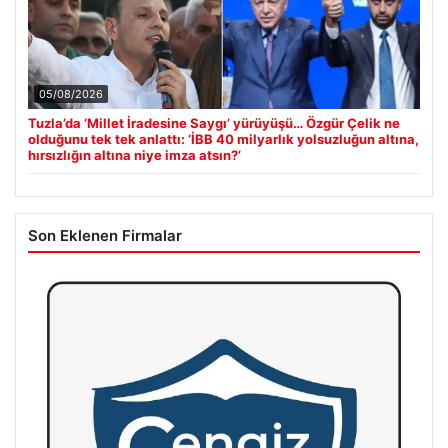
05/08/2026
Tuzla’da ‘Millet İradesine Saygı’ yürüyüşü… Özgür Çelik ne
olduğunu tek tek anlattı: ‘İBB 40 milyarlık yolsuzluğun altına,
hırsızlığın altına niye imza atsın?’
Son Eklenen Firmalar