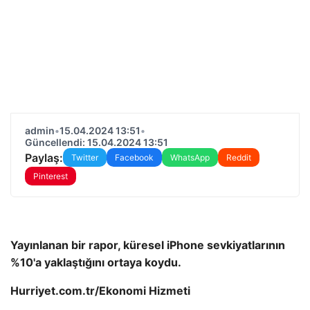
admin
•
15.04.2024 13:51
•
Güncellendi: 15.04.2024 13:51
Paylaş:
Twitter
Facebook
WhatsApp
Reddit
Pinterest
Yayınlanan bir rapor, küresel iPhone sevkiyatlarının
%10'a yaklaştığını ortaya koydu.
Hurriyet.com.tr/Ekonomi Hizmeti