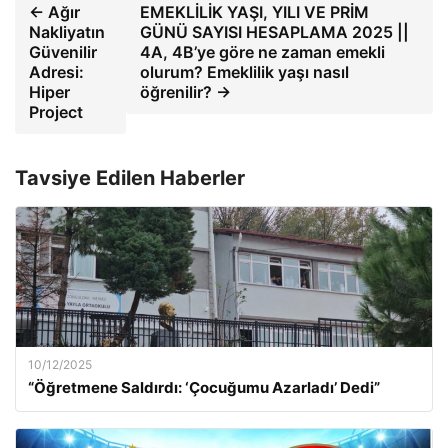
← Ağır
EMEKLİLİK YAŞI, YILI VE PRİM
Nakliyatın
GÜNÜ SAYISI HESAPLAMA 2025 ||
Güvenilir
4A, 4B’ye göre ne zaman emekli
Adresi:
olurum? Emeklilik yaşı nasıl
Hiper
öğrenilir? →
Project
Tavsiye Edilen Haberler
10/12/2025
“Öğretmene Saldırdı: ‘Çocuğumu Azarladı’ Dedi”