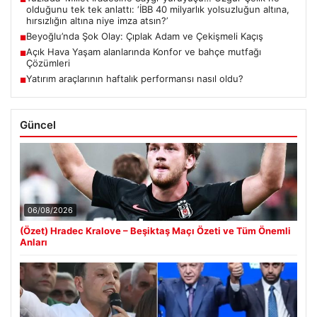
olduğunu tek tek anlattı: ‘İBB 40 milyarlık yolsuzluğun altına,
hırsızlığın altına niye imza atsın?’
Beyoğlu’nda Şok Olay: Çıplak Adam ve Çekişmeli Kaçış
■
Açık Hava Yaşam alanlarında Konfor ve bahçe mutfağı
■
Çözümleri
Yatırım araçlarının haftalık performansı nasıl oldu?
■
Güncel
06/08/2026
(Özet) Hradec Kralove – Beşiktaş Maçı Özeti ve Tüm Önemli
Anları