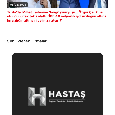
05/08/2026
Tuzla’da ‘Millet İradesine Saygı’ yürüyüşü… Özgür Çelik ne
olduğunu tek tek anlattı: ‘İBB 40 milyarlık yolsuzluğun altına,
hırsızlığın altına niye imza atsın?’
Son Eklenen Firmalar