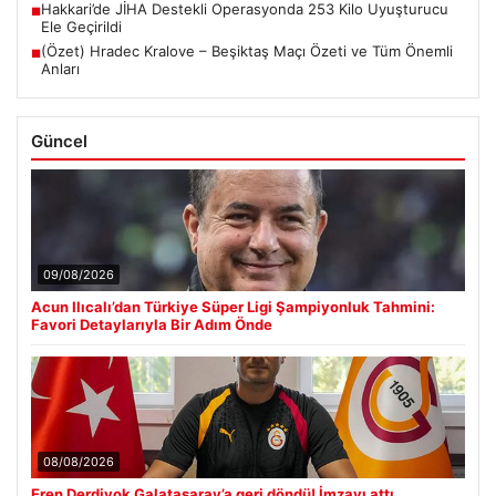
Hakkari’de JİHA Destekli Operasyonda 253 Kilo Uyuşturucu
■
Ele Geçirildi
(Özet) Hradec Kralove – Beşiktaş Maçı Özeti ve Tüm Önemli
■
Anları
Güncel
09/08/2026
Acun Ilıcalı’dan Türkiye Süper Ligi Şampiyonluk Tahmini:
Favori Detaylarıyla Bir Adım Önde
08/08/2026
Eren Derdiyok Galatasaray’a geri döndü! İmzayı attı