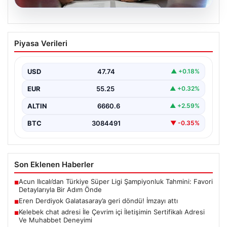
08.08.2026
Eren Derdiyok Galatasaray’a geri
Piyasa Verileri
döndü! İmzayı attı
USD
47.74
▲ +0.18%
EUR
55.25
▲ +0.32%
ALTIN
6660.6
▲ +2.59%
BTC
3084491
▼ -0.35%
Son Eklenen Haberler
Acun Ilıcalı’dan Türkiye Süper Ligi Şampiyonluk Tahmini: Favori
■
Detaylarıyla Bir Adım Önde
Eren Derdiyok Galatasaray’a geri döndü! İmzayı attı
■
Kelebek chat adresi İle Çevrim içi İletişimin Sertifikalı Adresi
■
Ve Muhabbet Deneyimi