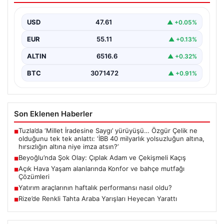
Beyoğlu’nun tarihi ve turistik semtlerinden biri olan
Firuzağa Mahallesi’nde geçtiğimiz gün ilginç ve bir…
USD
47.61
▲ +0.05%
EUR
55.11
▲ +0.13%
ALTIN
6516.6
▲ +0.32%
BTC
3071472
▲ +0.91%
Son Eklenen Haberler
Tuzla’da ‘Millet İradesine Saygı’ yürüyüşü… Özgür Çelik ne
■
olduğunu tek tek anlattı: ‘İBB 40 milyarlık yolsuzluğun altına,
hırsızlığın altına niye imza atsın?’
Beyoğlu’nda Şok Olay: Çıplak Adam ve Çekişmeli Kaçış
■
Açık Hava Yaşam alanlarında Konfor ve bahçe mutfağı
■
Çözümleri
Yatırım araçlarının haftalık performansı nasıl oldu?
■
Rize’de Renkli Tahta Araba Yarışları Heyecan Yarattı
■