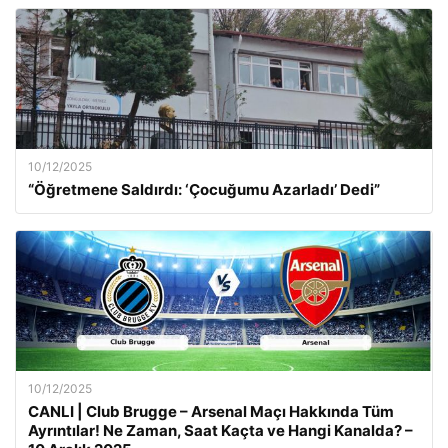
10/12/2025
“Öğretmene Saldırdı: ‘Çocuğumu Azarladı’ Dedi”
10/12/2025
CANLI | Club Brugge – Arsenal Maçı Hakkında Tüm
Ayrıntılar! Ne Zaman, Saat Kaçta ve Hangi Kanalda? –