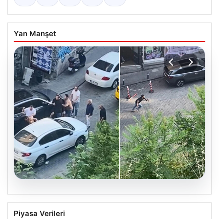
Yan Manşet
05.08.2026
Beyoğlu’nda Şok Olay: Çıplak Adam ve
Piyasa Verileri
Çekişmeli Kaçış