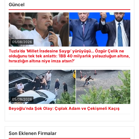
Güncel
05/08/2026
Tuzla’da ‘Millet İradesine Saygı’ yürüyüşü… Özgür Çelik ne
olduğunu tek tek anlattı: ‘İBB 40 milyarlık yolsuzluğun altına,
hırsızlığın altına niye imza atsın?’
05/08/2026
Beyoğlu’nda Şok Olay: Çıplak Adam ve Çekişmeli Kaçış
Son Eklenen Firmalar