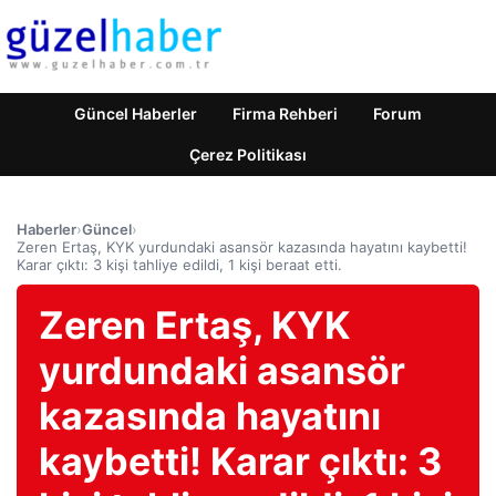
Güncel Haberler
Firma Rehberi
Forum
Çerez Politikası
Haberler
›
Güncel
›
Zeren Ertaş, KYK yurdundaki asansör kazasında hayatını kaybetti!
Karar çıktı: 3 kişi tahliye edildi, 1 kişi beraat etti.
Zeren Ertaş, KYK
yurdundaki asansör
kazasında hayatını
kaybetti! Karar çıktı: 3