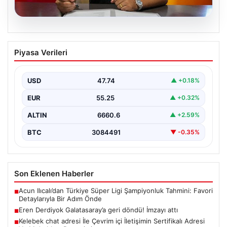
08.08.2026
Eren Derdiyok Galatasaray’a geri
Piyasa Verileri
döndü! İmzayı attı
USD
47.74
▲ +0.18%
EUR
55.25
▲ +0.32%
ALTIN
6660.6
▲ +2.59%
BTC
3084491
▼ -0.35%
Son Eklenen Haberler
Acun Ilıcalı’dan Türkiye Süper Ligi Şampiyonluk Tahmini: Favori
■
Detaylarıyla Bir Adım Önde
Eren Derdiyok Galatasaray’a geri döndü! İmzayı attı
■
Kelebek chat adresi İle Çevrim içi İletişimin Sertifikalı Adresi
■