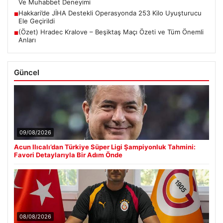
Ve Muhabbet Deneyimi
Hakkari’de JİHA Destekli Operasyonda 253 Kilo Uyuşturucu
■
Ele Geçirildi
(Özet) Hradec Kralove – Beşiktaş Maçı Özeti ve Tüm Önemli
■
Anları
Güncel
09/08/2026
Acun Ilıcalı’dan Türkiye Süper Ligi Şampiyonluk Tahmini:
Favori Detaylarıyla Bir Adım Önde
08/08/2026