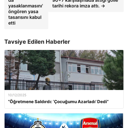
da
90+7 karşılaşmada attığı golle
yasaklanmasını'
tarihi rekora imza attı. →
öngören yasa
tasarısını kabul
etti
Tavsiye Edilen Haberler
10/12/2025
“Öğretmene Saldırdı: ‘Çocuğumu Azarladı’ Dedi”