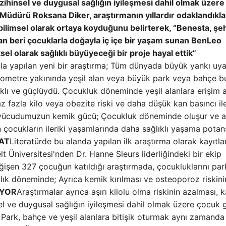
ihinsel ve duygusal sağlığın iyileşmesi dahil olmak üzere
üdürü Roksana Diker, araştırmanın yıllardır odaklandıkla
 bilimsel olarak ortaya koyduğunu belirterek, “Benesta, şe
beri çocuklarla doğayla iç içe bir yaşam sunan BenLeo
l olarak sağlıklı büyüyeceği bir proje hayal ettik”
la yapılan yeni bir araştırma; Tüm dünyada büyük yankı uya
lometre yakınında yeşil alan veya büyük park veya bahçe b
ıklı ve güçlüydü. Çocukluk döneminde yeşil alanlara erişim 
 fazla kilo veya obezite riski ve daha düşük kan basıncı il
re vücudumuzun kemik gücü; Çocukluk döneminde oluşur ve a
n çocukların ileriki yaşamlarında daha sağlıklı yaşama potans
AT
Literatürde bu alanda yapılan ilk araştırma olarak kayıtla
 Üniversitesi'nden Dr. Hanne Sleurs liderliğindeki bir ekip
eğişen 327 çocuğun katıldığı araştırmada, çocukluklarını par
lılık döneminde; Ayrıca kemik kırılması ve osteoporoz riskin
İYOR
Araştırmalar ayrıca aşırı kilolu olma riskinin azalması, 
el ve duygusal sağlığın iyileşmesi dahil olmak üzere çocuk g
 Park, bahçe ve yeşil alanlara bitişik oturmak aynı zamanda