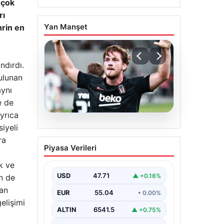
 çok
rı
Yan Manşet
hrin en
ndırdı.
ulunan
aynı
e de
yrıca
iyeli
06.08.2026
(Özet) Hradec Kralove –
ra
Piyasa Verileri
Beşiktaş Maçı Özeti ve
Tüm Önemli Anları
k ve
USD
47.71
▲ +0.16%
in de
kan
EUR
55.04
• 0.00%
elişimi
ALTIN
6541.5
▲ +0.75%