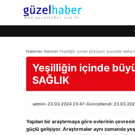
Haberler
›
Güncel
›
Yeşilliğin içinde büyüyen çocuklar daha s
Yeşilliğin içinde büy
SAĞLIK
admin
•
23.03.2024 23:47
•
Güncellendi: 23.03.202
Yapılan bir araştırmaya göre evlerinin çevresin
güçlü gelişiyor. Araştırmalar aynı zamanda yeşil