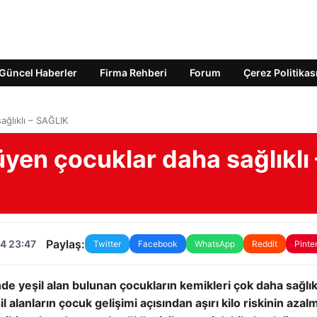
Güncel Haberler
Firma Rehberi
Forum
Çerez Politikas
ağlıklı – SAĞLIK
üyen çocuklar daha sağlıklı 
Paylaş:
4 23:47
Twitter
Facebook
WhatsApp
Reddit
Pinte
de yeşil alan bulunan çocukların kemikleri çok daha sağlık
 alanların çocuk gelişimi açısından aşırı kilo riskinin azalm