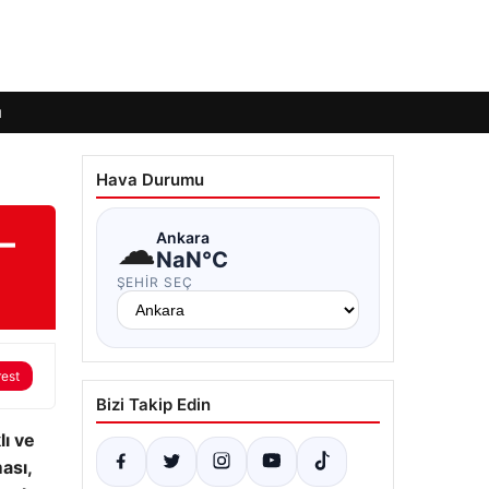
ı
Hava Durumu
–
☁
Ankara
NaN°C
ŞEHIR SEÇ
rest
Bizi Takip Edin
lı ve
ası,