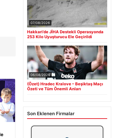
07/08/2026
Hakkari’de JİHA Destekli Operasyonda
253 Kilo Uyuşturucu Ele Geçirildi
06/08/2026
(Özet) Hradec Kralove – Beşiktaş Maçı
Özeti ve Tüm Önemli Anları
Son Eklenen Firmalar
le