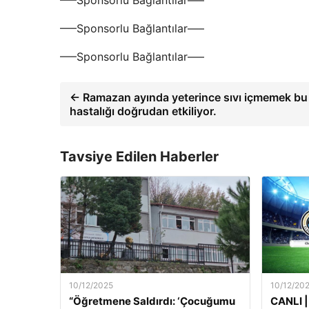
—–Sponsorlu Bağlantılar—–
—–Sponsorlu Bağlantılar—–
—–Sponsorlu Bağlantılar—–
← Ramazan ayında yeterince sıvı içmemek bu
hastalığı doğrudan etkiliyor.
Tavsiye Edilen Haberler
10/12/2025
10/12/20
“Öğretmene Saldırdı: ‘Çocuğumu
CANLI |