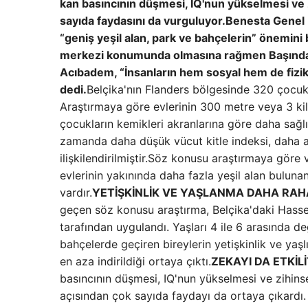
kan basıncının düşmesi, IQ'nun yükselmesi ve z
sayıda faydasını da vurguluyor.
Benesta Genel M
“geniş yeşil alan, park ve bahçelerin” önemini
merkezi konumunda olmasına rağmen Başından 
Acıbadem, “İnsanların hem sosyal hem de fizikse
dedi.
Belçika'nın Flanders bölgesinde 320 çocuk
Araştırmaya göre evlerinin 300 metre veya 3 ki
çocukların kemikleri akranlarına göre daha sağl
zamanda daha düşük vücut kitle indeksi, daha az
ilişkilendirilmiştir.Söz konusu araştırmaya gö
evlerinin yakınında daha fazla yeşil alan buluna
vardır.
YETİŞKİNLİK VE YAŞLANMA DAHA RAH
geçen söz konusu araştırma, Belçika'daki Hasselt
tarafından uygulandı. Yaşları 4 ile 6 arasında d
bahçelerde geçiren bireylerin yetişkinlik ve yaş
en aza indirildiği ortaya çıktı.
ZEKAYI DA ETKİL
basıncının düşmesi, IQ'nun yükselmesi ve zihins
açısından çok sayıda faydayı da ortaya çıkardı.