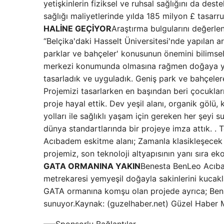
yetişkinlerin fiziksel ve ruhsal sağlığını da dest
sağlığı maliyetlerinde yılda 185 milyon £ tasarr
HALİNE GEÇİYOR
Araştırma bulgularını değerle
“Belçika'daki Hasselt Üniversitesi'nde yapılan ara
parklar ve bahçeler' konusunun önemini bilimse
merkezi konumunda olmasına rağmen doğaya yakı
tasarladık ve uyguladık. Geniş park ve bahçelere
Projemizi tasarlarken en başından beri çocukları
proje hayal ettik. Dev yeşil alanı, organik gölü
yolları ile sağlıklı yaşam için gereken her şeyi
dünya standartlarında bir projeye imza attık. .
Acıbadem eskitme alanı; Zamanla klasikleşecek t
projemiz, son teknoloji altyapısının yanı sıra ek
GATA ORMANINA YAKIN
Benesta BenLeo Acıbad
metrekaresi yemyeşil doğayla sakinlerini kucakl
GATA ormanına komşu olan projede ayrıca; BenLe
sunuyor.Kaynak: (guzelhaber.net) Güzel Haber 