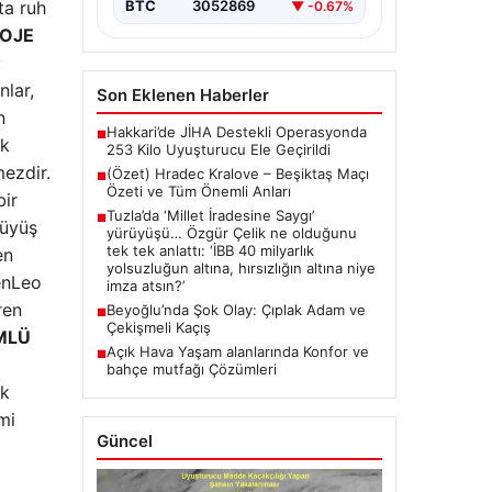
ta ruh
BTC
3052869
▼ -0.67%
ROJE
:
nlar,
Son Eklenen Haberler
n
Hakkari’de JİHA Destekli Operasyonda
■
ik
253 Kilo Uyuşturucu Ele Geçirildi
mezdir.
(Özet) Hradec Kralove – Beşiktaş Maçı
■
Özeti ve Tüm Önemli Anları
bir
Tuzla’da ‘Millet İradesine Saygı’
■
rüyüş
yürüyüşü… Özgür Çelik ne olduğunu
tek tek anlattı: ‘İBB 40 milyarlık
en
yolsuzluğun altına, hırsızlığın altına niye
BenLeo
imza atsın?’
ren
Beyoğlu’nda Şok Olay: Çıplak Adam ve
■
Çekişmeli Kaçış
MLÜ
Açık Hava Yaşam alanlarında Konfor ve
■
bahçe mutfağı Çözümleri
ük
mi
Güncel