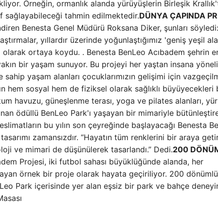
ekliyor. Örneğin, ormanlık alanda yürüyüşlerin Birleşik Krallık'
uf sağlayabileceği tahmin edilmektedir.
DÜNYA ÇAPINDA P
ndiren Benesta Genel Müdürü Roksana Diker, şunları söyledi
ştırmalar, yıllardır üzerinde yoğunlaştığımız 'geniş yeşil ala
l olarak ortaya koydu. . Benesta BenLeo Acıbadem şehrin e
n bir yaşam sunuyor. Bu projeyi her yaştan insana yönel
 sahip yaşam alanları çocuklarımızın gelişimi için vazgeçil
n hem sosyal hem de fiziksel olarak sağlıklı büyüyecekleri 
, kum havuzu, güneşlenme terası, yoga ve pilates alanları, yü
 sunan ödüllü BenLeo Park'ı yaşayan bir mimariyle bütünleştir
 Teslimatların bu yılın son çeyreğinde başlayacağı Benesta 
asarımı zamansızdır. “Hayatın tüm renklerini bir araya geti
oloji ve mimari de düşünülerek tasarlandı.” Dedi.
200 DÖNÜ
em Projesi, iki futbol sahası büyüklüğünde alanda, her
ayan örnek bir proje olarak hayata geçiriliyor. 200 dönüml
o Park içerisinde yer alan eşsiz bir park ve bahçe deneyi
Masası