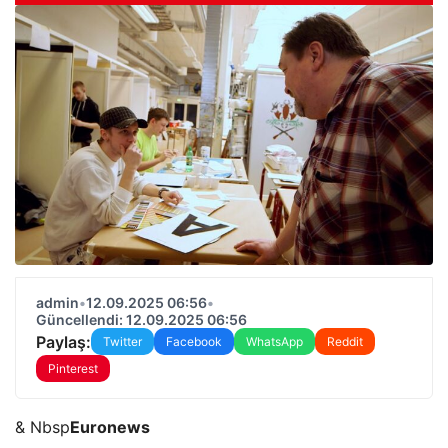
admin
•
12.09.2025 06:56
•
Güncellendi: 12.09.2025 06:56
Paylaş:
Twitter
Facebook
WhatsApp
Reddit
Pinterest
& Nbsp
Euronews