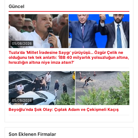
Güncel
05/08/2026
Tuzla’da ‘Millet İradesine Saygı’ yürüyüşü… Özgür Çelik ne
olduğunu tek tek anlattı: ‘İBB 40 milyarlık yolsuzluğun altına,
hırsızlığın altına niye imza atsın?’
05/08/2026
Beyoğlu’nda Şok Olay: Çıplak Adam ve Çekişmeli Kaçış
Son Eklenen Firmalar