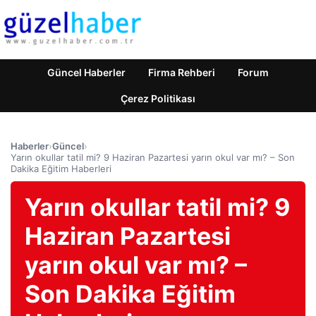
Güncel Haberler
Firma Rehberi
Forum
Çerez Politikası
Haberler
›
Güncel
›
Yarın okullar tatil mi? 9 Haziran Pazartesi yarın okul var mı? – Son
Dakika Eğitim Haberleri
Yarın okullar tatil mi? 9
Haziran Pazartesi
yarın okul var mı? –
Son Dakika Eğitim