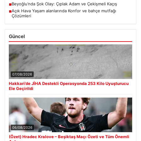
Beyoğlu’nda Şok Olay: Çıplak Adam ve Çekişmeli Kaçış
■
Açık Hava Yaşam alanlarında Konfor ve bahçe mutfağı
■
Çözümleri
Güncel
07/08/2026
Hakkari’de JİHA Destekli Operasyonda 253 Kilo Uyuşturucu
Ele Geçirildi
06/08/2026
(Özet) Hradec Kralove – Beşiktaş Maçı Özeti ve Tüm Önemli