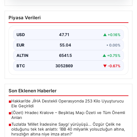
06.08.2026
(Özet) Hradec Kralove – Beşiktaş Maçı
Piyasa Verileri
Özeti ve Tüm Önemli Anları
USD
47.71
▲ +0.16%
EUR
55.04
• 0.00%
ALTIN
6541.5
▲ +0.75%
BTC
3052869
▼ -0.67%
Son Eklenen Haberler
Hakkari’de JİHA Destekli Operasyonda 253 Kilo Uyuşturucu
■
Ele Geçirildi
(Özet) Hradec Kralove – Beşiktaş Maçı Özeti ve Tüm Önemli
■
Anları
Tuzla’da ‘Millet İradesine Saygı’ yürüyüşü… Özgür Çelik ne
■
olduğunu tek tek anlattı: ‘İBB 40 milyarlık yolsuzluğun altına,
hırsızlığın altına niye imza atsın?’