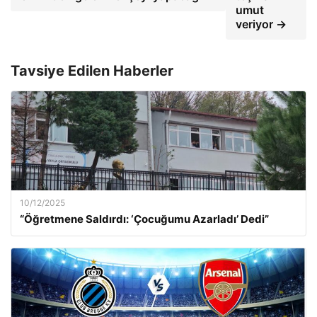
umut
veriyor →
Tavsiye Edilen Haberler
10/12/2025
“Öğretmene Saldırdı: ‘Çocuğumu Azarladı’ Dedi”