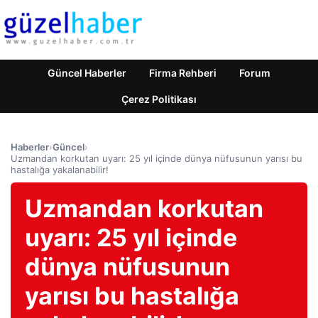
Güncel Haberler
Firma Rehberi
Forum
Çerez Politikası
Haberler
›
Güncel
›
Uzmandan korkutan uyarı: 25 yıl içinde dünya nüfusunun yarısı bu
hastalığa yakalanabilir!
Uzmandan korkutan
uyarı: 25 yıl içinde
dünya nüfusunun
yarısı bu hastalığa