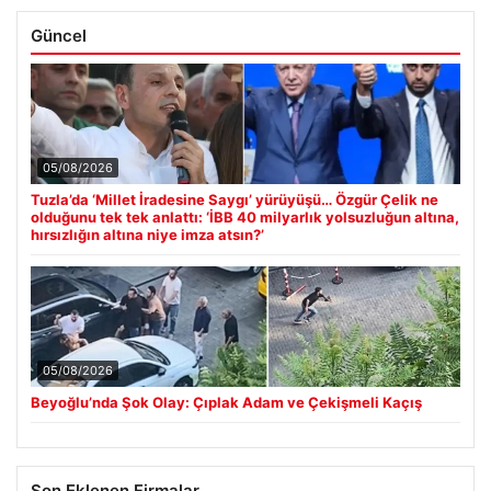
Güncel
05/08/2026
Tuzla’da ‘Millet İradesine Saygı’ yürüyüşü… Özgür Çelik ne
olduğunu tek tek anlattı: ‘İBB 40 milyarlık yolsuzluğun altına,
hırsızlığın altına niye imza atsın?’
05/08/2026
Beyoğlu’nda Şok Olay: Çıplak Adam ve Çekişmeli Kaçış
Son Eklenen Firmalar