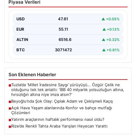
Piyasa Verileri
Çekişmeli Kaçış
Beyoğlu’nun tarihi ve turistik semtlerinden biri olan
Firuzağa Mahallesi’nde geçtiğimiz gün ilginç ve bir…
USD
47.61
▲ +0.05%
EUR
55.11
▲ +0.13%
ALTIN
6516.6
▲ +0.32%
BTC
3071472
▲ +0.91%
Son Eklenen Haberler
Tuzla’da ‘Millet İradesine Saygı’ yürüyüşü… Özgür Çelik ne
■
olduğunu tek tek anlattı: ‘İBB 40 milyarlık yolsuzluğun altına,
hırsızlığın altına niye imza atsın?’
Beyoğlu’nda Şok Olay: Çıplak Adam ve Çekişmeli Kaçış
■
Açık Hava Yaşam alanlarında Konfor ve bahçe mutfağı
■
Çözümleri
Yatırım araçlarının haftalık performansı nasıl oldu?
■
Rize’de Renkli Tahta Araba Yarışları Heyecan Yarattı
■