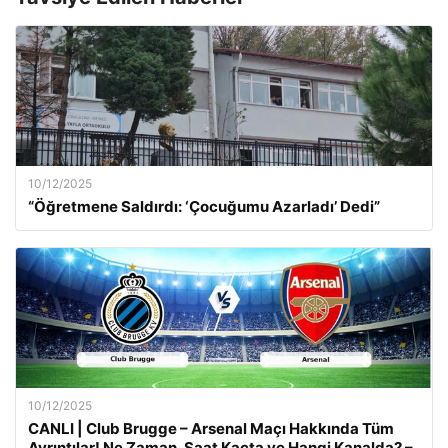
10/12/2025
“Öğretmene Saldırdı: ‘Çocuğumu Azarladı’ Dedi”
10/12/2025
CANLI | Club Brugge – Arsenal Maçı Hakkında Tüm
Ayrıntılar! Ne Zaman, Saat Kaçta ve Hangi Kanalda? –