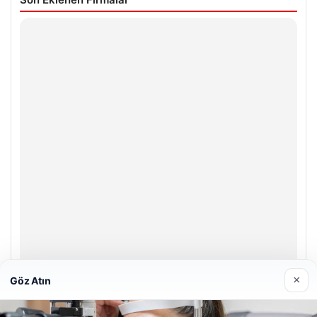
×
Göz Atın
Hastaş Beton