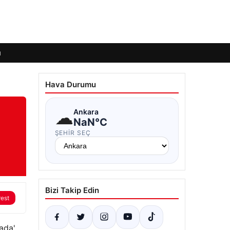
ı
Hava Durumu
☁
Ankara
NaN°C
ŞEHIR SEÇ
Bizi Takip Edin
rest
ada'