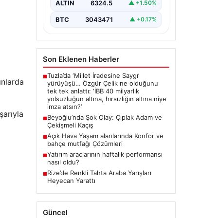
ALTIN
6324.5
▲ +1.50%
BTC
3043471
▲ +0.17%
Son Eklenen Haberler
Tuzla’da ‘Millet İradesine Saygı’
■
ınlarda
yürüyüşü… Özgür Çelik ne olduğunu
tek tek anlattı: ‘İBB 40 milyarlık
yolsuzluğun altına, hırsızlığın altına niye
imza atsın?’
şarıyla
Beyoğlu’nda Şok Olay: Çıplak Adam ve
■
Çekişmeli Kaçış
Açık Hava Yaşam alanlarında Konfor ve
■
bahçe mutfağı Çözümleri
Yatırım araçlarının haftalık performansı
■
nasıl oldu?
Rize’de Renkli Tahta Araba Yarışları
■
Heyecan Yarattı
Güncel