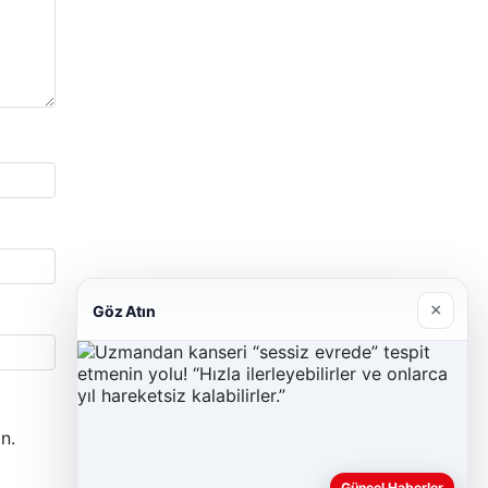
×
Göz Atın
n.
Güncel Haberler