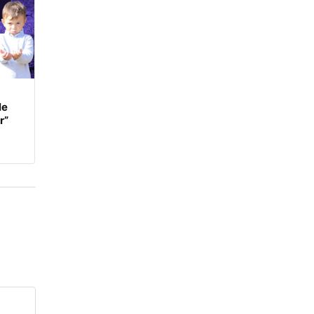
le
r”