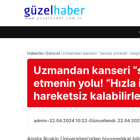
Haberler
›
Güncel
›
Uzmandan kanseri “sessiz evrede” tespit et
Uzmandan kanseri “s
etmenin yolu! “Hızla i
hareketsiz kalabilirle
admin
•
22.04.2024 10:22
•
Güncellendi: 22.04.202
Anglia Ruskin Üniversitesi'nden biyomedikal bil