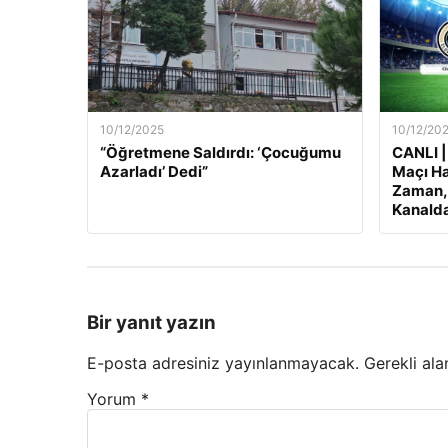
10/12/2025
10/12/20
“Öğretmene Saldırdı: ‘Çocuğumu
CANLI |
Azarladı’ Dedi”
Maçı Ha
Zaman, 
Kanalda
Bir yanıt yazın
E-posta adresiniz yayınlanmayacak.
Gerekli ala
Yorum
*