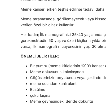
Meme kanseri erken teşhis edilirse tedavi daha ba
Meme taramasında, görülemeyecek veya hissedi
verilen özel bir cihaz kullanılır.
Her kadın; İlk mamografinizi 35-40 yaşlarında çe
gerekmektedir. 50 yaş ve üzeri kişilerin yılda 
varsa; İlk mamografi muayenesinin yaşı 30 olmalı 
ÖNEMLİ BELİRTİLER;
Bir yumru (meme kitlelerinin %90'ı kanser
Meme dokusunun kalınlaşması
Göğüslerinizin boyutunda veya şeklinde de
meme ucundan kanlı akıntı
Büzülme
çukurlaşma
Meme çevresindeki deride döküntü