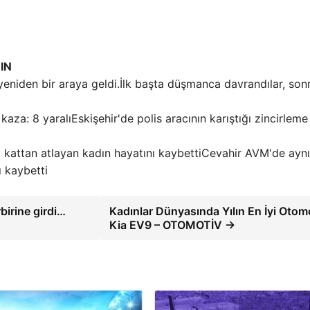
IN
İlk başta düşmanca davrandılar, son
Eskişehir'de polis aracının karıştığı zincirleme
Cevahir AVM'de aynı
ı kaybetti
rbirine girdi…
Kadınlar Dünyasında Yılın En İyi Otomo
Kia EV9 – OTOMOTİV →