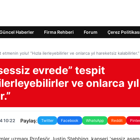
Güncel Haberler
Firma Rehberi
Forum
Çerez Politikas
menin yolu! “Hızla ilerleyebilirler ve onlarca yıl hareketsiz kalabilirler.”
essiz evrede” tespit
lerleyebilirler ve onlarca yıl
r.”
Paylaş:
4 10:22
Twitter
Facebook
WhatsApp
Reddit
Pinte
imler uzmanı Profesör Justin Stebbing, kanseri 'sessiz aşam