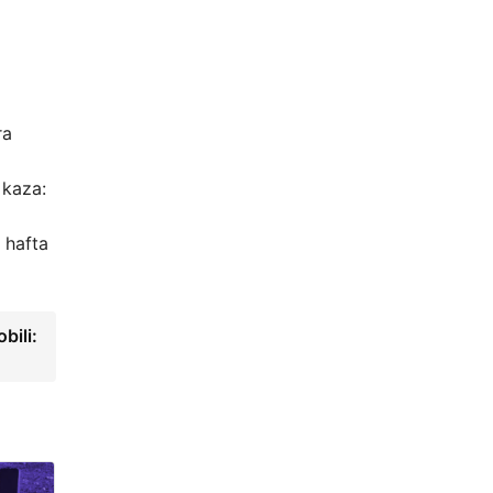
ra
 kaza:
 hafta
bili: