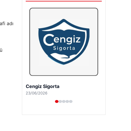
fi adı
sü
Hastaş Beton
26/05/2026