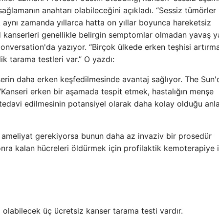
sağlamanın anahtarı olabileceğini açıkladı. “Sessiz tümörler 
cak aynı zamanda yıllarca hatta on yıllar boyunca hareketsiz
id kanserleri genellikle belirgin semptomlar olmadan yavaş 
” Conversation'da yazıyor. “Birçok ülkede erken teşhisi artırm
k tarama testleri var.” O yazdı:
nserin daha erken keşfedilmesinde avantaj sağlıyor. The Sun'
“Kanseri erken bir aşamada tespit etmek, hastalığın menşe
 tedavi edilmesinin potansiyel olarak daha kolay olduğu anl
e ameliyat gerekiyorsa bunun daha az invaziv bir prosedür
onra kalan hücreleri öldürmek için profilaktik kemoterapiye 
cı olabilecek üç ücretsiz kanser tarama testi vardır.