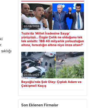
05/08/2026
Tuzla’da ‘Millet İradesine Saygı’
yürüyüşü… Özgür Çelik ne olduğunu tek
ki
tek anlattı: ‘İBB 40 milyarlık yolsuzluğun
r.
altına, hırsızlığın altına niye imza atsın?’
sıklığı
05/08/2026
Beyoğlu’nda Şok Olay: Çıplak Adam ve
Çekişmeli Kaçış
Son Eklenen Firmalar