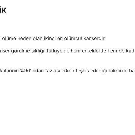
İK
500 ölüme neden olan ikinci en ölümcül kanserdir.
kanser görülme sıklığı Türkiye'de hem erkeklerde hem de kad
larının %90'ından fazlası erken teşhis edildiği takdirde ba