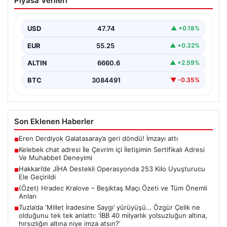
Piyasa Verileri
İletişimin Sertifikalı Adresi Ve
Muhabbet Deneyimi
USD
47.74
▲ +0.18%
Sanal dünyasında bireylerin kaliteli bir biçimde bağlantı
sağlaması ciddi bir hassasiyet taşımaktadır. Güncel
EUR
55.25
▲ +0.32%
olarak…
ALTIN
6660.6
▲ +2.59%
BTC
3084491
▼ -0.35%
Son Eklenen Haberler
Eren Derdiyok Galatasaray’a geri döndü! İmzayı attı
■
Kelebek chat adresi İle Çevrim içi İletişimin Sertifikalı Adresi
■
Ve Muhabbet Deneyimi
Hakkari’de JİHA Destekli Operasyonda 253 Kilo Uyuşturucu
■
Ele Geçirildi
(Özet) Hradec Kralove – Beşiktaş Maçı Özeti ve Tüm Önemli
■
Anları
Tuzla’da ‘Millet İradesine Saygı’ yürüyüşü… Özgür Çelik ne
■
olduğunu tek tek anlattı: ‘İBB 40 milyarlık yolsuzluğun altına,
hırsızlığın altına niye imza atsın?’