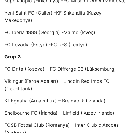
Kups Kuopio (Finlandiya) -FC Milsami Orhei (Moldova)
Yeni Saint FC (Galler) -KF Shkendija (Kuzey
Makedonya)
FC Iberia 1999 (Georgia) -Malmö (İsveç)
FC Levadia (Estya) -FC RFS (Leatya)
Grup 2:
FC Drita (Kosova) – FC Differge 03 (Lüksemburg)
Vikingur (Faroe Adaları) – Lincoln Red Imps FC
(Cebelitarık)
Kf Egnatia (Arnavutluk) – Breidablik (İzlanda)
Shelbourne FC (İrlanda) – Linfield (Kuzey Irlande)
FCSB Fotbal Club (Romanya) – Inter Club d'Ascoes
(Andorra)