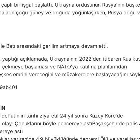
çaplı bir işgal başlattı. Ukrayna ordusunun Rusya'nın başk
ışmaların çoğu güney ve doğuda yoğunlaşırken, Rusya doğu 
ile Batı arasındaki gerilim artmaya devam etti.
yaptığı açıklamada, Ukrayna'nın 2022'den itibaren Rus kuv
ini çekmeye başlaması ve NATO'ya katılma planlarından
kes emrini vereceğini ve müzakerelere başlayacağını söyl
IN
Putin'in tarihi ziyareti! 24 yıl sonra Kuzey Kore'de
Başakşehir'de polis
ereye astı
İran'da 4,9 büyüklüğünde deprem! Ölü ve yaralılar v