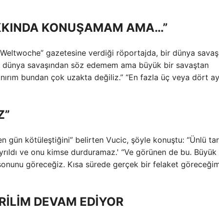
KKINDA KONUŞAMAM AMA…”
Die Weltwoche” gazetesine verdiği röportajda, bir dünya savaş
çüncü dünya savaşından söz edemem ama büyük bir savaştan
ırım bundan çok uzakta değiliz.” “En fazla üç veya dört a
Z”
 gün kötüleştiğini” belirten Vucic, şöyle konuştu: “Ünlü tar
ayrıldı ve onu kimse durduramaz.' “Ve görünen de bu. Büyük
sonunu göreceğiz. Kısa sürede gerçek bir felaket göreceği
ERİLİM DEVAM EDİYOR