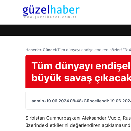
Haberler
›
Güncel
›
Tüm dünyayı endişelendiren sözler! “3-4
Tüm dünyayı endişele
büyük savaş çıkacak!
admin
•
19.06.2024 08:48
•
Güncellendi: 19.06.202
Sırbistan Cumhurbaşkanı Aleksandar Vucic, Rusy
üzerindeki etkilerini değerlendiren açıklamasınd