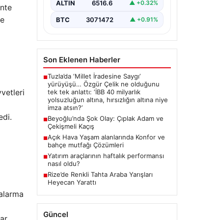
ALTIN
6516.6
▲ +0.32%
ente
ve
BTC
3071472
▲ +0.91%
Son Eklenen Haberler
Tuzla’da ‘Millet İradesine Saygı’
■
yürüyüşü… Özgür Çelik ne olduğunu
vetleri
tek tek anlattı: ‘İBB 40 milyarlık
yolsuzluğun altına, hırsızlığın altına niye
imza atsın?’
edi.
Beyoğlu’nda Şok Olay: Çıplak Adam ve
■
Çekişmeli Kaçış
Açık Hava Yaşam alanlarında Konfor ve
■
bahçe mutfağı Çözümleri
Yatırım araçlarının haftalık performansı
■
nasıl oldu?
Rize’de Renkli Tahta Araba Yarışları
■
Heyecan Yarattı
 alarma
Güncel
ar