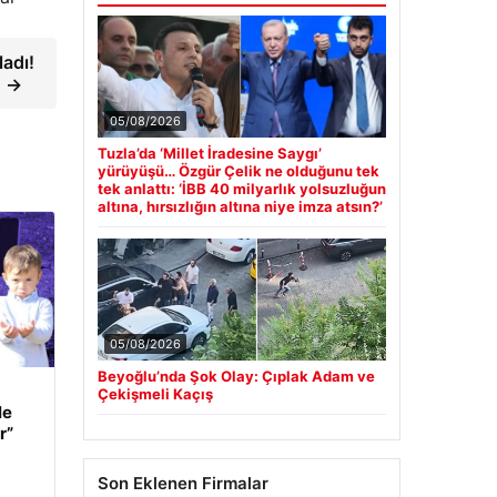
adı!
” →
05/08/2026
Tuzla’da ‘Millet İradesine Saygı’
yürüyüşü… Özgür Çelik ne olduğunu tek
tek anlattı: ‘İBB 40 milyarlık yolsuzluğun
altına, hırsızlığın altına niye imza atsın?’
05/08/2026
Beyoğlu’nda Şok Olay: Çıplak Adam ve
Çekişmeli Kaçış
le
r”
Son Eklenen Firmalar