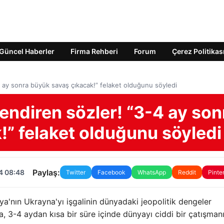
Güncel Haberler
Firma Rehberi
Forum
Çerez Politikas
 ay sonra büyük savaş çıkacak!” felaket olduğunu söyledi
ndiren sözler! “3-4 ay son
” felaket olduğunu söyledi
Paylaş:
4 08:48
Twitter
Facebook
WhatsApp
Reddit
Pinte
a'nın Ukrayna'yı işgalinin dünyadaki jeopolitik dengeler
a, 3-4 aydan kısa bir süre içinde dünyayı ciddi bir çatışman