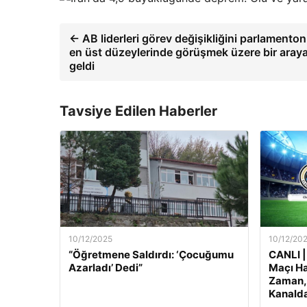
← AB liderleri görev değişikliğini parlamento
en üst düzeylerinde görüşmek üzere bir aray
geldi
Tavsiye Edilen Haberler
10/12/2025
10/12/20
“Öğretmene Saldırdı: ‘Çocuğumu
CANLI |
Azarladı’ Dedi”
Maçı Ha
Zaman, 
Kanalda