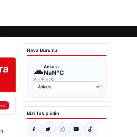
ı
Hava Durumu
ra
☁
Ankara
NaN°C
ŞEHIR SEÇ
rest
Bizi Takip Edin
ın