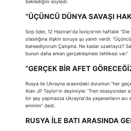
beklediğini söyledi.
“ÜÇÜNCÜ DÜNYA SAVAŞI HA
Sırp lider, 12 Haziran'da İsviçre'nin haftalık “
olasılığına ilişkin soruya şu yanıtı verdi: “Ü
bahsediyorum Çatışma. Ne kadar uzaktayız? San
bunun daha erken gerçekleşmesi tehlikesi var.”
“GERÇEK BİR AFET GÖRECEĞİ
Rusya ile Ukrayna arasındaki durumun “her geçen
Alan JP Taylor'ın deyimiyle: 'Tren istasyondan 
bir şey yapmazsa Ukrayna'da yaşananların acı 
eminim” dedi.
RUSYA İLE BATI ARASINDA G