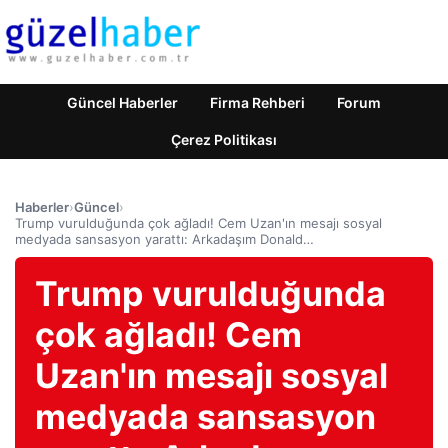
Güncel Haberler
Firma Rehberi
Forum
Çerez Politikası
Haberler
›
Güncel
›
Trump vurulduğunda çok ağladı! Cem Uzan'ın mesajı sosyal
medyada sansasyon yarattı: Arkadaşım Donald…
Trump vurulduğunda
çok ağladı! Cem
Uzan'ın mesajı sosyal
medyada sansasyon