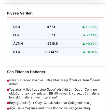
05.08.2026
Tuzla’da ‘Millet İradesine Saygı’
Piyasa Verileri
yürüyüşü… Özgür Çelik ne olduğunu tek
tek anlattı: ‘İBB 40 milyarlık yolsuzluğun
altına, hırsızlığın altına niye imza atsın?’
USD
47.61
▲ +0.05%
{ “title”: “Tuzla’da ‘Millet İradesine Saygı’ Yürüyüşü ve
EUR
55.11
▲ +0.13%
Özgür Çelik’ten Açıklamalar”, “content”: “ Tuzla…
ALTIN
6516.6
▲ +0.32%
BTC
3071472
▲ +0.91%
Son Eklenen Haberler
(Özet) Hradec Kralove – Beşiktaş Maçı Özeti ve Tüm Önemli
■
Anları
Tuzla’da ‘Millet İradesine Saygı’ yürüyüşü… Özgür Çelik ne
■
olduğunu tek tek anlattı: ‘İBB 40 milyarlık yolsuzluğun altına,
hırsızlığın altına niye imza atsın?’
Beyoğlu’nda Şok Olay: Çıplak Adam ve Çekişmeli Kaçış
■
Açık Hava Yaşam alanlarında Konfor ve bahçe mutfağı
■