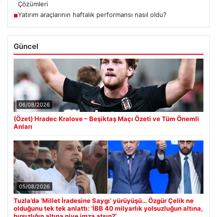
Çözümleri
Yatırım araçlarının haftalık performansı nasıl oldu?
■
Güncel
06/08/2026
(Özet) Hradec Kralove – Beşiktaş Maçı Özeti ve Tüm Önemli
Anları
05/08/2026
Tuzla’da ‘Millet İradesine Saygı’ yürüyüşü… Özgür Çelik ne
olduğunu tek tek anlattı: ‘İBB 40 milyarlık yolsuzluğun altına,
hırsızlığın altına niye imza atsın?’