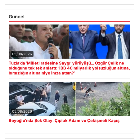
Güncel
05/08/2026
Tuzla’da ‘Millet İradesine Saygı’ yürüyüşü… Özgür Çelik ne
olduğunu tek tek anlattı: ‘İBB 40 milyarlık yolsuzluğun altına,
hırsızlığın altına niye imza atsın?’
05/08/2026
Beyoğlu’nda Şok Olay: Çıplak Adam ve Çekişmeli Kaçış