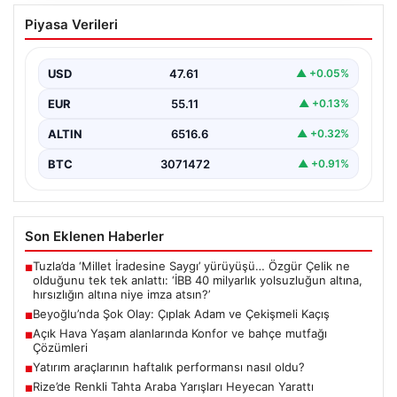
Beyoğlu’nda Şok Olay: Çıplak Adam ve
Piyasa Verileri
Çekişmeli Kaçış
Beyoğlu’nun tarihi ve turistik semtlerinden biri olan
Firuzağa Mahallesi’nde geçtiğimiz gün ilginç ve bir…
USD
47.61
▲ +0.05%
EUR
55.11
▲ +0.13%
ALTIN
6516.6
▲ +0.32%
BTC
3071472
▲ +0.91%
Son Eklenen Haberler
Tuzla’da ‘Millet İradesine Saygı’ yürüyüşü… Özgür Çelik ne
■
olduğunu tek tek anlattı: ‘İBB 40 milyarlık yolsuzluğun altına,
hırsızlığın altına niye imza atsın?’
Beyoğlu’nda Şok Olay: Çıplak Adam ve Çekişmeli Kaçış
■
Açık Hava Yaşam alanlarında Konfor ve bahçe mutfağı
■
Çözümleri
Yatırım araçlarının haftalık performansı nasıl oldu?
■
Rize’de Renkli Tahta Araba Yarışları Heyecan Yarattı
■