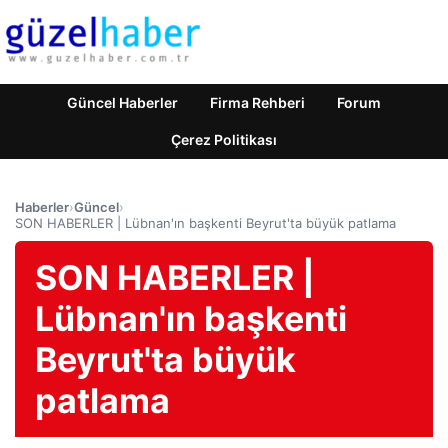
Güncel Haberler
Firma Rehberi
Forum
Çerez Politikası
Haberler
›
Güncel
›
SON HABERLER | Lübnan'ın başkenti Beyrut'ta büyük patlama
SON HABERLER |
Lübnan'ın başkenti
Beyrut'ta büyük
patlama