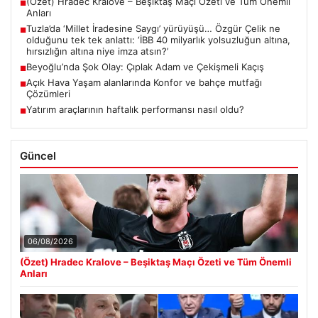
(Özet) Hradec Kralove – Beşiktaş Maçı Özeti ve Tüm Önemli
■
Anları
Tuzla’da ‘Millet İradesine Saygı’ yürüyüşü… Özgür Çelik ne
■
olduğunu tek tek anlattı: ‘İBB 40 milyarlık yolsuzluğun altına,
hırsızlığın altına niye imza atsın?’
Beyoğlu’nda Şok Olay: Çıplak Adam ve Çekişmeli Kaçış
■
Açık Hava Yaşam alanlarında Konfor ve bahçe mutfağı
■
Çözümleri
Yatırım araçlarının haftalık performansı nasıl oldu?
■
Güncel
06/08/2026
(Özet) Hradec Kralove – Beşiktaş Maçı Özeti ve Tüm Önemli
Anları