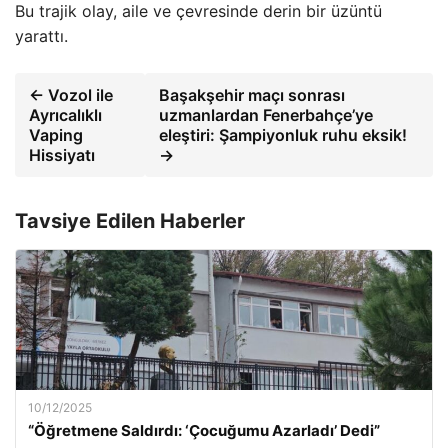
Bu trajik olay, aile ve çevresinde derin bir üzüntü
yarattı.
← Vozol ile
Başakşehir maçı sonrası
Ayrıcalıklı
uzmanlardan Fenerbahçe’ye
Vaping
eleştiri: Şampiyonluk ruhu eksik!
Hissiyatı
→
Tavsiye Edilen Haberler
10/12/2025
“Öğretmene Saldırdı: ‘Çocuğumu Azarladı’ Dedi”