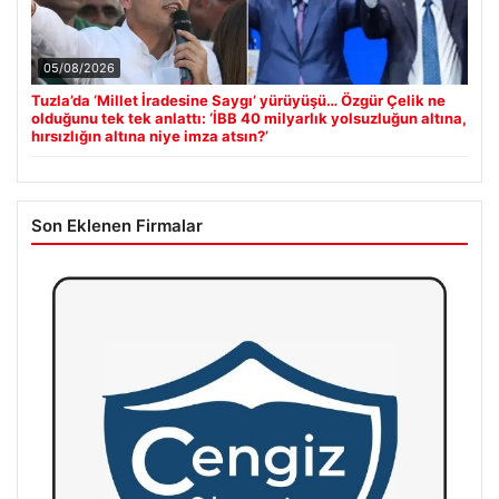
05/08/2026
Tuzla’da ‘Millet İradesine Saygı’ yürüyüşü… Özgür Çelik ne
olduğunu tek tek anlattı: ‘İBB 40 milyarlık yolsuzluğun altına,
hırsızlığın altına niye imza atsın?’
Son Eklenen Firmalar