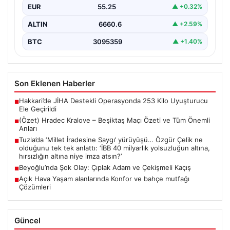
EUR
55.25
▲ +0.32%
ALTIN
6660.6
▲ +2.59%
BTC
3095359
▲ +1.40%
Son Eklenen Haberler
Hakkari’de JİHA Destekli Operasyonda 253 Kilo Uyuşturucu
■
Ele Geçirildi
(Özet) Hradec Kralove – Beşiktaş Maçı Özeti ve Tüm Önemli
■
Anları
Tuzla’da ‘Millet İradesine Saygı’ yürüyüşü… Özgür Çelik ne
■
olduğunu tek tek anlattı: ‘İBB 40 milyarlık yolsuzluğun altına,
hırsızlığın altına niye imza atsın?’
Beyoğlu’nda Şok Olay: Çıplak Adam ve Çekişmeli Kaçış
■
Açık Hava Yaşam alanlarında Konfor ve bahçe mutfağı
■
Çözümleri
Güncel