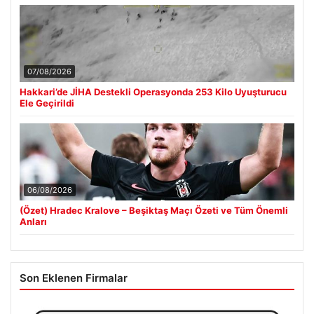
07/08/2026
Hakkari’de JİHA Destekli Operasyonda 253 Kilo Uyuşturucu
Ele Geçirildi
06/08/2026
(Özet) Hradec Kralove – Beşiktaş Maçı Özeti ve Tüm Önemli
Anları
Son Eklenen Firmalar