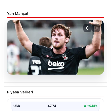
Yan Manşet
06.08.2026
(Özet) Hradec Kralove – Beşiktaş Maçı
Piyasa Verileri
Özeti ve Tüm Önemli Anları
USD
47.74
▲ +0.18%