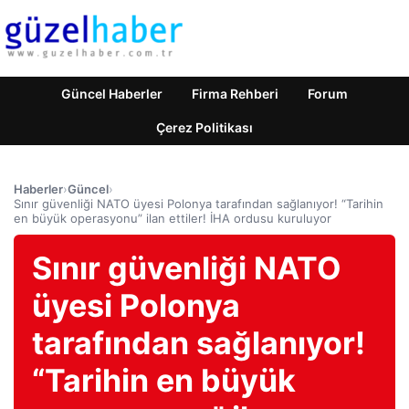
Güncel Haberler
Firma Rehberi
Forum
Çerez Politikası
Haberler
›
Güncel
›
Sınır güvenliği NATO üyesi Polonya tarafından sağlanıyor! “Tarihin
en büyük operasyonu” ilan ettiler! İHA ordusu kuruluyor
Sınır güvenliği NATO
üyesi Polonya
tarafından sağlanıyor!
“Tarihin en büyük