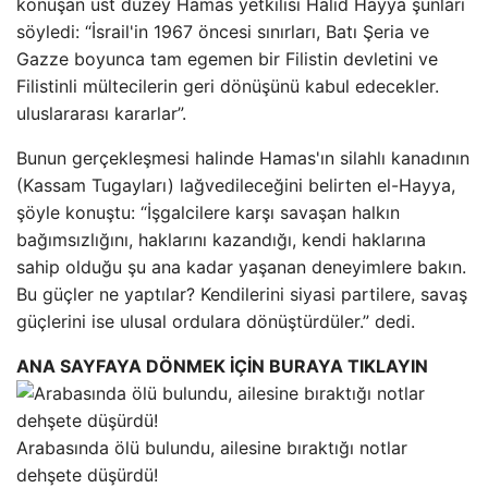
konuşan üst düzey Hamas yetkilisi Halid Hayya şunları
söyledi: “İsrail'in 1967 öncesi sınırları, Batı Şeria ve
Gazze boyunca tam egemen bir Filistin devletini ve
Filistinli mültecilerin geri dönüşünü kabul edecekler.
uluslararası kararlar”.
Bunun gerçekleşmesi halinde Hamas'ın silahlı kanadının
(Kassam Tugayları) lağvedileceğini belirten el-Hayya,
şöyle konuştu: “İşgalcilere karşı savaşan halkın
bağımsızlığını, haklarını kazandığı, kendi haklarına
sahip olduğu şu ana kadar yaşanan deneyimlere bakın.
Bu güçler ne yaptılar? Kendilerini siyasi partilere, savaş
güçlerini ise ulusal ordulara dönüştürdüler.” dedi.
ANA SAYFAYA DÖNMEK İÇİN BURAYA TIKLAYIN
Arabasında ölü bulundu, ailesine bıraktığı notlar
dehşete düşürdü!