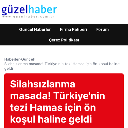
Güncel Haberler
Firma Rehberi
Forum
Çerez Politikası
Haberler
›
Güncel
›
Silahsızlanma masada! Türkiye'nin tezi Hamas için ön koşul haline
geldi
Silahsızlanma
masada! Türkiye'nin
tezi Hamas için ön
koşul haline geldi