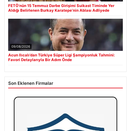
FETÖ’nün 15 Temmuz Darbe Girişimi Suikast Timinde Yer
Aldığı Belirlenen Burkay Karatepe’nin Ablası Adliyede
09/08/2026
Acun Ilıcalı’dan Türkiye Süper Ligi Şampiyonluk Tahmini:
Favori Detaylarıyla Bir Adım Önde
Son Eklenen Firmalar