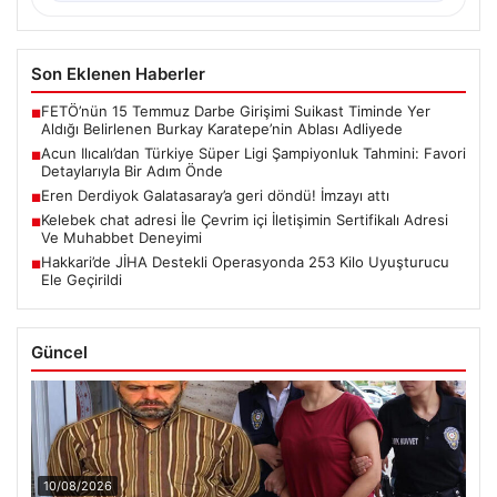
Son Eklenen Haberler
FETÖ’nün 15 Temmuz Darbe Girişimi Suikast Timinde Yer
■
Aldığı Belirlenen Burkay Karatepe’nin Ablası Adliyede
Acun Ilıcalı’dan Türkiye Süper Ligi Şampiyonluk Tahmini: Favori
■
Detaylarıyla Bir Adım Önde
Eren Derdiyok Galatasaray’a geri döndü! İmzayı attı
■
Kelebek chat adresi İle Çevrim içi İletişimin Sertifikalı Adresi
■
Ve Muhabbet Deneyimi
Hakkari’de JİHA Destekli Operasyonda 253 Kilo Uyuşturucu
■
Ele Geçirildi
Güncel
10/08/2026