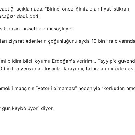
ğı açıklamada, “Birinci önceliğimiz olan fiyat istikrarı
cağız” dedi. dedi.
kıntısını hissettiklerini söylüyor.
hları ziyaret edenlerin çoğunluğunu ayda 10 bin lira civarınd
imi bildim bileli oyumu Erdoğan'a veririm… Tayyip'e güvend
in lira veriyorlar: İnsanlar kirayı mı, faturaları mı ödemek
 emekli maaşının “yeterli olmaması” nedeniyle “korkudan eme
er gün kayboluyor” diyor.