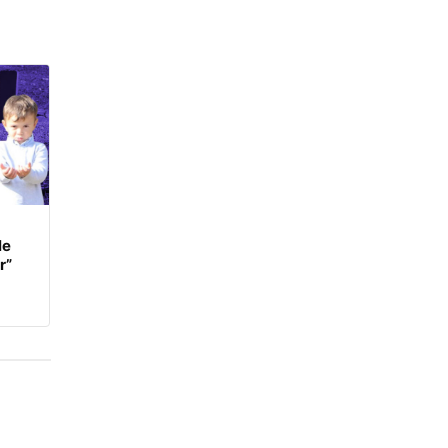
le
r”