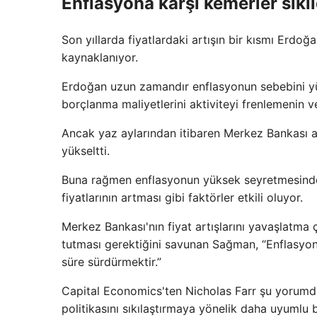
Enflasyona karşı kemerler sıkıl
Son yıllarda fiyatlardaki artışın bir kısmı Erdoğa
kaynaklanıyor.
Erdoğan uzun zamandır enflasyonun sebebini yük
borçlanma maliyetlerini aktiviteyi frenlemenin ve
Ancak yaz aylarından itibaren Merkez Bankası a
yükseltti.
Buna rağmen enflasyonun yüksek seyretmesinde li
fiyatlarının artması gibi faktörler etkili oluyor.
Merkez Bankası'nın fiyat artışlarını yavaşlatm
tutması gerektiğini savunan Sağman, “Enflasyonu 
süre sürdürmektir.”
Capital Economics'ten Nicholas Farr şu yorumda
politikasını sıkılaştırmaya yönelik daha uyumlu 