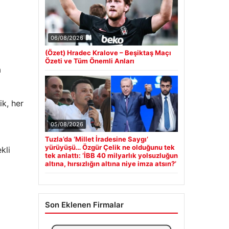
06/08/2026
(Özet) Hradec Kralove – Beşiktaş Maçı
Özeti ve Tüm Önemli Anları
a
ik, her
05/08/2026
Tuzla’da ‘Millet İradesine Saygı’
yürüyüşü… Özgür Çelik ne olduğunu tek
kli
tek anlattı: ‘İBB 40 milyarlık yolsuzluğun
altına, hırsızlığın altına niye imza atsın?’
Son Eklenen Firmalar