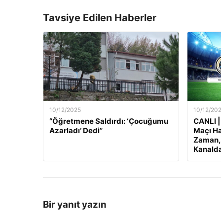
Tavsiye Edilen Haberler
10/12/2025
10/12/20
“Öğretmene Saldırdı: ‘Çocuğumu
CANLI |
Azarladı’ Dedi”
Maçı Ha
Zaman, 
Kanalda
Bir yanıt yazın