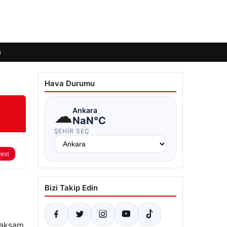
ı
Hava Durumu
☁
Ankara
NaN°C
ŞEHIR SEÇ
rest
Bizi Takip Edin
, akşam