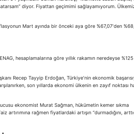
 satarsam” diyor. Fiyattan geçimimi sağlayamıyorum. Ülkemiz
enflasyonun Mart ayında bir önceki aya göre %67,07'den %68
 ENAG, hesaplamalarına göre yıllık rakamın neredeyse %125
kanı Recep Tayyip Erdoğan, Türkiye'nin ekonomik başarısıy
rşılanırken, son yıllarda ekonomi ülkenin en zayıf noktası h
urucusu ekonomist Murat Sağman, hükümetin kemer sıkma
iz artırımına rağmen fiyatlardaki artışın “durmadığını, arttı