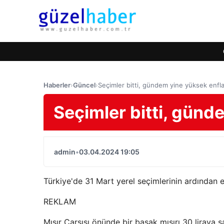
Haberler
›
Güncel
›
Seçimler bitti, gündem yine yüksek enfl
Seçimler bitti, günd
admin
•
03.04.2024 19:05
Türkiye'de 31 Mart yerel seçimlerinin ardından
REKLAM
Mısır Çarşısı önünde bir başak mısırı 30 liray