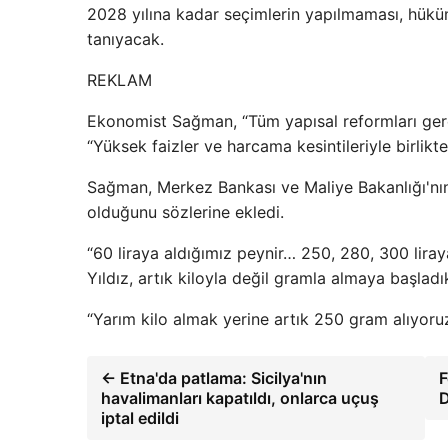
2028 yılına kadar seçimlerin yapılmaması, hükü
tanıyacak.
REKLAM
Ekonomist Sağman, “Tüm yapısal reformları gerç
“Yüksek faizler ve harcama kesintileriyle birl
Sağman, Merkez Bankası ve Maliye Bakanlığı'nın
olduğunu sözlerine ekledi.
“60 liraya aldığımız peynir… 250, 280, 300 lira
Yıldız, artık kiloyla değil gramla almaya başladık
“Yarım kilo almak yerine artık 250 gram alıyoru
← Etna'da patlama: Sicilya'nın
F
havalimanları kapatıldı, onlarca uçuş
D
iptal edildi