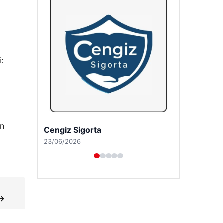
:
an
Hastaş Beton
26/05/2026
 →