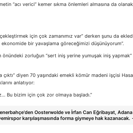
metin “acı verici” kemer sıkma önlemleri almasına da olanak
ekleştirmek için çok zamanımız var” derken şunu da ekledi
ikte ekonomide bir yavaşlama göreceğimizi düşünüyorum”.
 önündeki zorluğun “sert iniş yerine yumuşak iniş yapmak”
ya çıktı” diyen 70 yaşındaki emekli kömür madeni işçisi Has
larını anlatıyor:
z… Bu bizim için çok zor olmaya başladı.”
enerbahçe'den Oosterwolde ve İrfan Can Eğribayat, Adana
emirspor karşılaşmasında forma giymeye hak kazanacak.