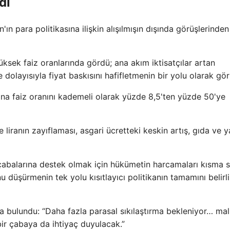
dı
n'ın para politikasına ilişkin alışılmışın dışında görüşlerinden
sek faiz oranlarında gördü; ana akım iktisatçılar artan
 dolayısıyla fiyat baskısını hafifletmenin bir yolu olarak gör
na faiz oranını kademeli olarak yüzde 8,5'ten yüzde 50'ye
ranın zayıflaması, asgari ücretteki keskin artış, gıda ve y
a çabalarına destek olmak için hükümetin harcamaları kısma 
düşürmenin tek yolu kısıtlayıcı politikanın tamamını belirli
 bulundu: “Daha fazla parasal sıkılaştırma bekleniyor… mal
bir çabaya da ihtiyaç duyulacak.”