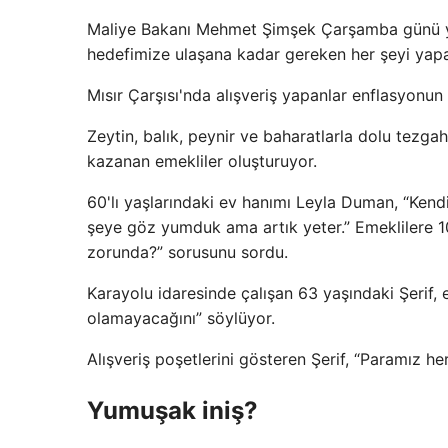
Maliye Bakanı Mehmet Şimşek Çarşamba günü yaptı
hedefimize ulaşana kadar gereken her şeyi yapa
Mısır Çarşısı'nda alışveriş yapanlar enflasyonun sı
Zeytin, balık, peynir ve baharatlarla dolu tezga
kazanan emekliler oluşturuyor.
60'lı yaşlarındaki ev hanımı Leyla Duman, “Kend
şeye göz yumduk ama artık yeter.” Emeklilere 10 b
zorunda?” sorusunu sordu.
Karayolu idaresinde çalışan 63 yaşındaki Şerif,
olamayacağını” söylüyor.
Alışveriş poşetlerini gösteren Şerif, “Paramız h
Yumuşak iniş?