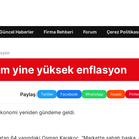
Güncel Haberler
Firma Rehberi
Forum
Çerez Politikas
asyon
em yine yüksek enflasyon
Paylaş:
Twitter
Facebook
WhatsApp
Reddit
Pinte
 ekonomi yeniden gündeme geldi.
a satan 64 yaşındaki Osman Karakoç, “Markette sabah başka