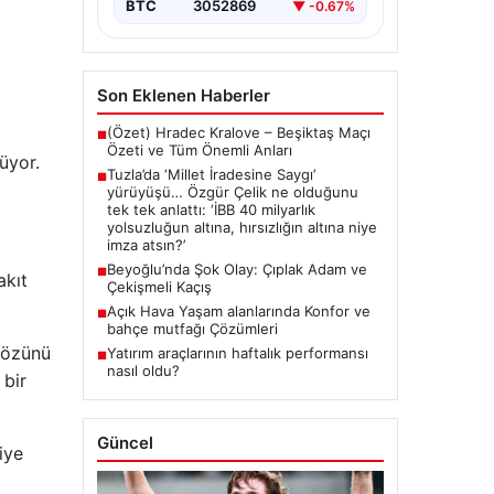
{ “title”: “Tuzla’da ‘Millet İradesine
BTC
3052869
▼ -0.67%
Saygı’ Yürüyüşü ve Özgür
Çelik’ten Açıklamalar”, “content”: “
Tuzla…
Son Eklenen Haberler
(Özet) Hradec Kralove – Beşiktaş Maçı
■
Özeti ve Tüm Önemli Anları
üyor.
Tuzla’da ‘Millet İradesine Saygı’
■
yürüyüşü… Özgür Çelik ne olduğunu
tek tek anlattı: ‘İBB 40 milyarlık
yolsuzluğun altına, hırsızlığın altına niye
imza atsın?’
Beyoğlu’nda Şok Olay: Çıplak Adam ve
■
akıt
Çekişmeli Kaçış
Açık Hava Yaşam alanlarında Konfor ve
■
bahçe mutfağı Çözümleri
sözünü
Yatırım araçlarının haftalık performansı
■
nasıl oldu?
 bir
Güncel
iye